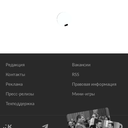
Редакция
Вакансии
Контакты
RSS
Реклама
Правовая информация
Пресс-релизы
Мини-игры
Техподдержка