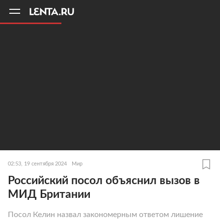
11
A
02:53, 19 сентября 2024
Мир
Российский посол объяснил вызов в
МИД Британии
Посол Келин назвал закономерным ответом лишение