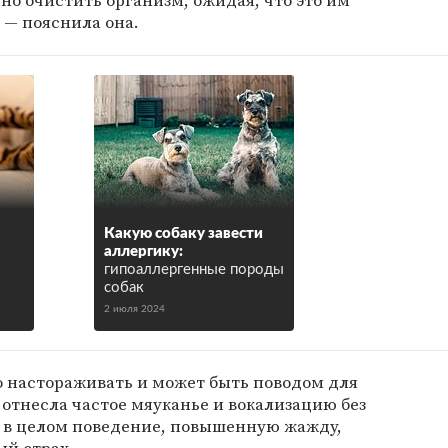
но очистить организм, ожидая, что это им
 — пояснила она.
Какую собаку завести
аллергику:
гипоаллергенные породы
собак
2 июля 2024
о настораживать и может быть поводом для
е отнесла частое мяуканье и вокализацию без
 в целом поведение, повышенную жажду,