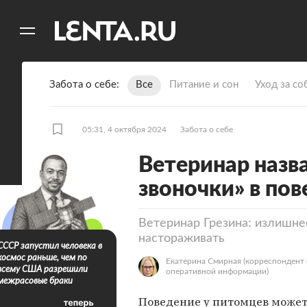
11
A
Забота о себе
Все
Питание и сон
Уход за со
05:31, 4 октября 2024
Забота о себе
Ветеринар назв
звоночки» в по
Ветеринар Грезина: излишн
настораживать
СССР запустил человека в
космос раньше, чем по
Екатерина Смирная
(корреспондент 
всему США разрешили
оперативной информации)
межрасовые браки
Поведение у питомцев может