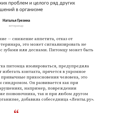
их проблем и целого ряд других
шений в организме
Наталья Грезина
ветеринар
ие — снижение аппетита, отказ от
теринара, это может сигнализировать не
о с зубами или деснами. Питомцу может быть
ка питомца изолироваться, предупредила
 избегать контакта, прячется в укромное
на привычные прикосновения человека, это
м синдромом. Он развивается как при
нарушениях, например, повреждении
ыже позвоночника, так и при любом другом
рганизме, добавила собеседница «Ленты.ру».