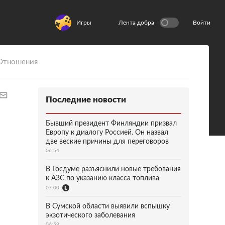
Игры
Лента добра
Войти
Отношения
Последние новости
Бывший президент Финляндии призвал
Европу к диалогу Россией. Он назвал
две веские причины для переговоров
06:54
В Госдуме разъяснили новые требования
к АЗС по указанию класса топлива
07:00
В Сумской области выявили вспышку
экзотического заболевания
06:59