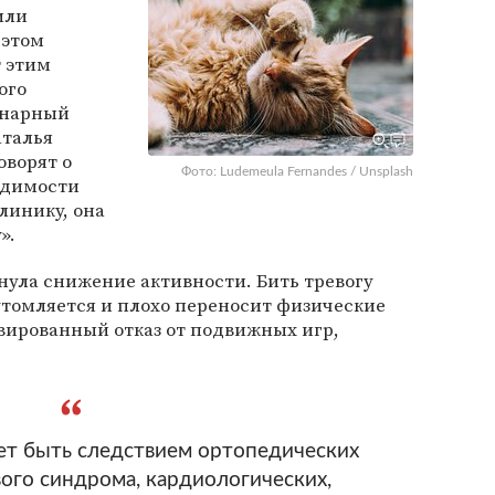
или
 этом
т этим
ого
инарный
аталья
оворят о
Фото: Ludemeula Fernandes / Unsplash
одимости
линику, она
».
нула снижение активности. Бить тревогу
утомляется и плохо переносит физические
вированный отказ от подвижных игр,
ет быть следствием ортопедических
вого синдрома, кардиологических,