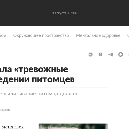
8 августа, 07:00
бой
Окружающее пространство
Ментальное здоровье
ала «тревожные
ведении питомцев
ее вылизывание питомца должно
отдела
 меняться