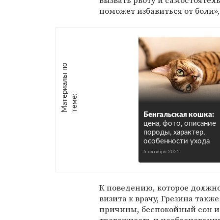
вызвать рвоту и самостоятель
поможет избавиться от боли»,
М
а
т
р
и
а
л
ы
п
о
т
е
м
е
е
:
Бенгальская кошка:
цена, фото, описание
породы, характер,
особенности ухода
6 октября 2025
К поведению, которое должн
визита к врачу, Грезина такж
причины, беспокойный сон и