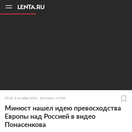
11
A
03:06, 8 октября 2024
Интернет и СМИ
Минюст нашел идею превосходства
Европы над Россией в видео
Понасенкова