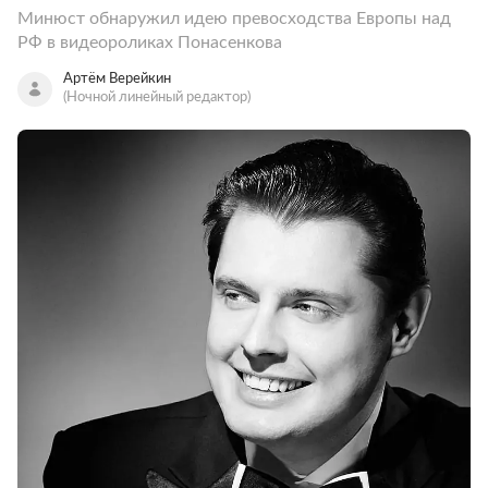
Минюст обнаружил идею превосходства Европы над
РФ в видеороликах Понасенкова
Артём Верейкин
(Ночной линейный редактор)