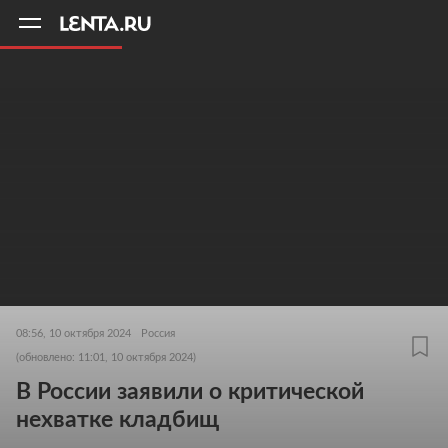
11
A
08:56, 10 октября 2024
Россия
(обновлено: 11:01, 10 октября 2024)
В России заявили о критической
нехватке кладбищ