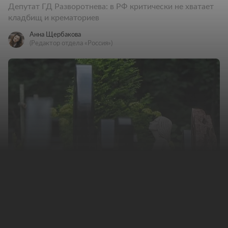
Депутат ГД Разворотнева: в РФ критически не хватает
кладбищ и крематориев
Анна Щербакова
(Редактор отдела «Россия»)