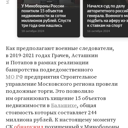
У Минобороны России
Начался суд по делу
похитили 15 объектов
авторитетного росси
недвижимости за сотни
генерала. Военного м
миллионов рублей. Спустя
подбить на аферу из-з
три года они нашлись
к ставкам на спорт
18 октября 2024
16 октября 2024
Как предполагают военные следователи,
в 2019-2021 годах Грачев, Асташкин
и Потапов в рамках реализации
банкротства подведомственного
МО РФ
предприятия Строительное
управление Московского региона провели
подложные торги. Это позволило
им организовать хищение 15 объектов
недвижимости в
Балашихе
, общая
стоимость которых составляет 244
миллиона рублей. К настоящему моменту
СК
обнаружил
похищенный у Минобороны