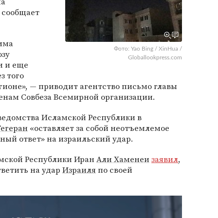
на
 сообщает
има
Фото: Yao Bing / XinHua /
озу
Globallookpress.com
и и еще
з того
ионе», — приводит агентство письмо главы
енам Совбеза Всемирной организации.
ведомства Исламской Республики в
Тегеран
«оставляет за собой неотъемлемое
ный ответ» на израильский удар.
мской Республики Иран
Али Хаменеи
заявил
,
тветить на удар
Израиля
по своей