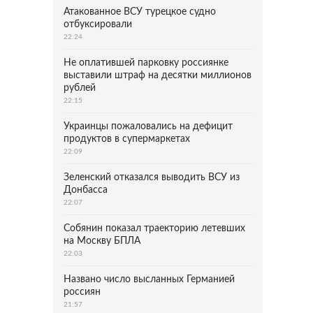
Атакованное ВСУ турецкое судно
отбуксировали
22:24
Не оплатившей парковку россиянке
выставили штраф на десятки миллионов
рублей
22:15
Украинцы пожаловались на дефицит
продуктов в супермаркетах
22:09
Зеленский отказался выводить ВСУ из
Донбасса
22:07
Собянин показал траекторию летевших
на Москву БПЛА
22:03
Названо число высланных Германией
россиян
21:57