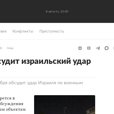
8 августа, 22:40
вия
Конфликты
Преступность
4)
Мир
удит израильский удар
ября обсудит удар Израиля по военным
рется в
 обсуждения
ным объектам