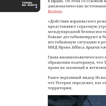
в
Иране
. Об этом со ссылкой 
дипломатические источники
Reuters
.
«Действия израильского реж
представляют серьезную угр
международной безопасност
больше дестабилизируют и бе
нестабильную ситуацию в рег
МИД Ирана
Аббаса Аракчи
чл
Глава внешнеполитического 
обращении подчеркнул, что
право на законный и легитим
Ранее верховный лидер Исла
что Тегеран определит, как о
территории.