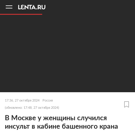
11
A
17:36, 27 октября 2024
Россия
(обновлено: 17:48, 27 октября 2024)
В Москве у женщины случился
инсульт в кабине башенного крана