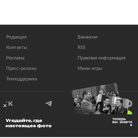
Редакция
Вакансии
Контакты
RSS
Реклама
Правовая информация
Пресс-релизы
Мини-игры
Техподдержка
18
+
Угадайте, где
настоящее фото
© 1999–2026 Все права защищены.
ООО «Лента.Ру»