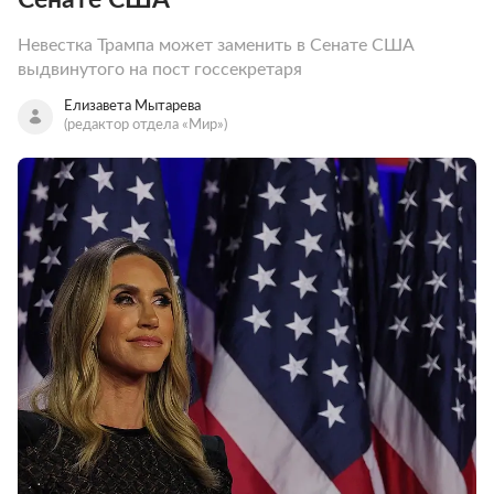
Невестка Трампа может заменить в Сенате США
выдвинутого на пост госсекретаря
Елизавета Мытарева
(редактор отдела «Мир»)