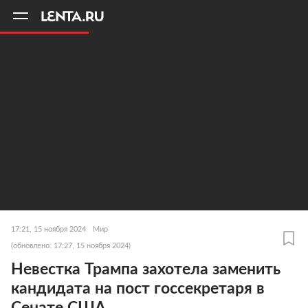
11
A
17:21, 15 ноября 2024
Мир
(обновлено: 17:27, 15 ноября 2024)
Невестка Трампа захотела заменить
кандидата на пост госсекретаря в
Сенате США