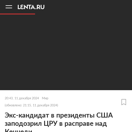
11
A
20:43, 11 декабря 2024
Мир
(обновлено: 21:15, 11 декабря 2024)
Экс-кандидат в президенты США
заподозрил ЦРУ в расправе над
Кеннеди