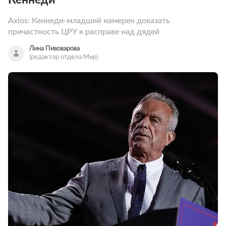
Axios: Кеннеди-младший намерен доказать
причастность ЦРУ к расправе над дядей
Лина Пивоварова
(редактор отдела Мир)