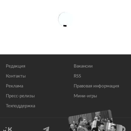
Редакция
Вакансии
Контакты
RSS
Реклама
Правовая информация
Пресс-релизы
Мини-игры
Техподдержка