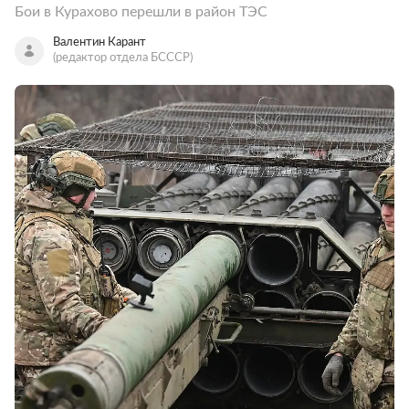
Бои в Курахово перешли в район ТЭС
Валентин Карант
(редактор отдела БСССР)