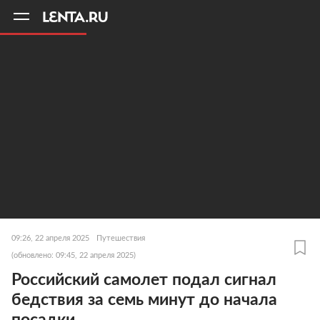
11
A
09:26, 22 апреля 2025
Путешествия
(обновлено: 09:45, 22 апреля 2025)
Российский самолет подал сигнал
бедствия за семь минут до начала
посадки