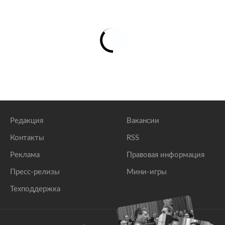
Редакция
Вакансии
Контакты
RSS
Реклама
Правовая информация
Пресс-релизы
Мини-игры
Техподдержка