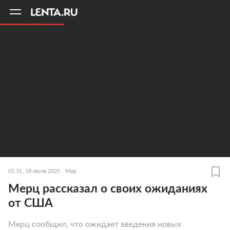
11
A
01:31, 18 июня 2025
Мир
Мерц рассказал о своих ожиданиях
от США
Мерц сообщил, что ожидает введения новых