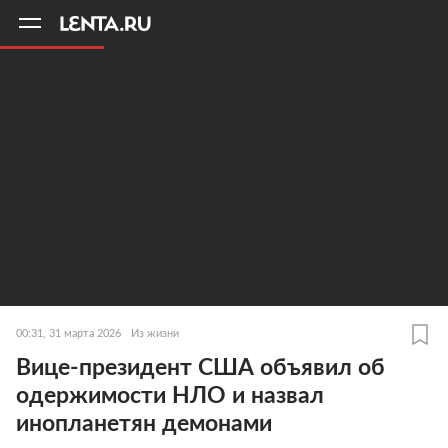
11
A
00:31, 31 марта 2026
Из жизни
Вице-президент США объявил об
одержимости НЛО и назвал
инопланетян демонами