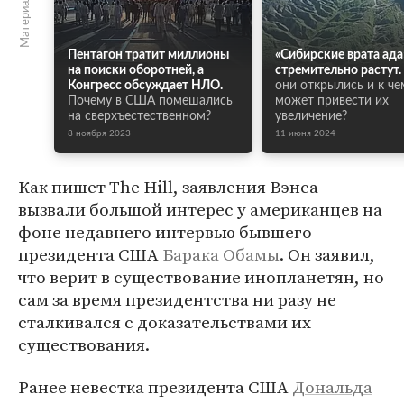
Пентагон тратит миллионы
«Сибирские врата ада
на поиски оборотней, а
стремительно растут.
Конгресс обсуждает НЛО.
они открылись и к че
Почему в США помешались
может привести их
на сверхъестественном?
увеличение?
8 ноября 2023
11 июня 2024
Как пишет The Hill, заявления Вэнса
вызвали большой интерес у американцев на
фоне недавнего интервью бывшего
президента США
Барака Обамы
. Он заявил,
что верит в существование инопланетян, но
сам за время президентства ни разу не
сталкивался с доказательствами их
существования.
Ранее невестка президента США
Дональда