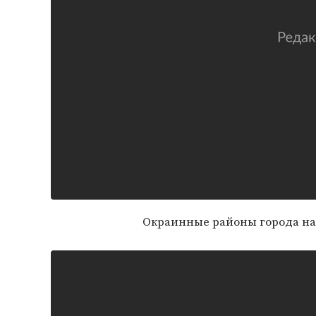
Окраинные районы города на