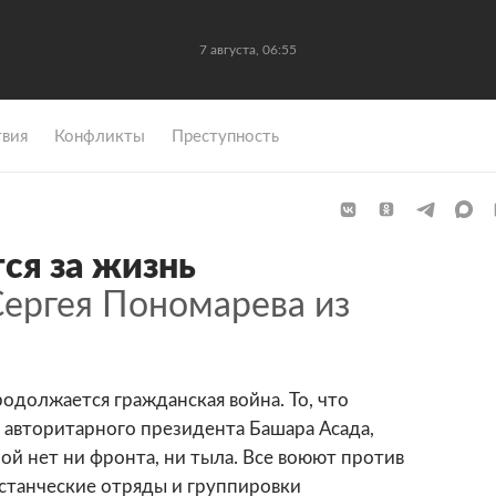
7 августа, 06:55
вия
Конфликты
Преступность
ся за жизнь
ергея Пономарева из
родолжается гражданская война. То, что
в авторитарного президента Башара Асада,
рой нет ни фронта, ни тыла. Все воюют против
овстанческие отряды и группировки