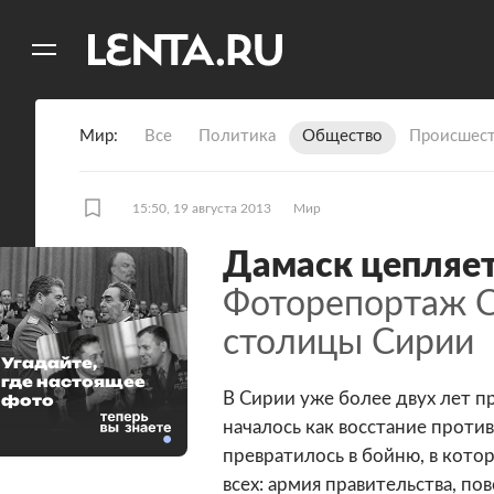
11
A
Мир
Все
Политика
Общество
Происшест
15:50, 19 августа 2013
Мир
Дамаск цепляет
Фоторепортаж С
столицы Сирии
21 фото
Угадайте,
где настоящее
В Сирии уже более двух лет п
фото
началось как восстание проти
превратилось в бойню, в кото
всех: армия правительства, п