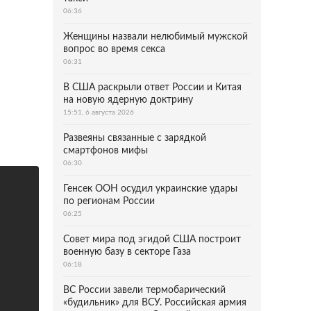
06:36
Женщины назвали нелюбимый мужской
вопрос во время секса
06:31
В США раскрыли ответ России и Китая
на новую ядерную доктрину
15:51, 6 августа 2026
Развеяны связанные с зарядкой
смартфонов мифы
06:30
Генсек ООН осудил украинские удары
по регионам России
06:25
Совет мира под эгидой США построит
военную базу в секторе Газа
06:18
ВС России завели термобарический
«будильник» для ВСУ. Российская армия