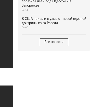
поразила цели под Одессой и в
Запорожье
06:11
В США пришли в ужас от новой ядерной
доктрины из-за России
06:00
Все новости