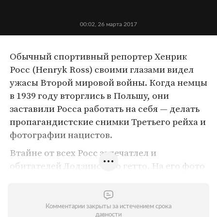
00:02, 26 марта 2017
Обычный спортивный репортер Хенрик
Росс (Henryk Ross) своими глазами видел
ужасы Второй мировой войны. Когда немцы
в 1939 году вторглись в Польшу, они
заставили Росса работать на себя — делать
пропагандистские снимки Третьего рейха и
фотографии нацистов.
Втайне от всех Росс запечатлел и
обитателей Лодзинского гетто. На его фото
умирающие от голода дети, люди, которых
как скот загоняют в машины для отправки в
лагеря смерти, а обычные на первый взгляд
Комментарии закрыты за истечением срока
давности