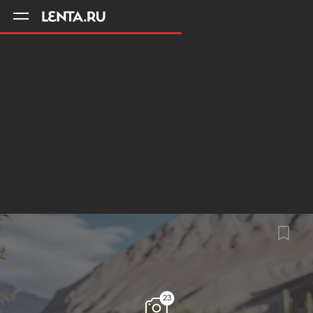
11
A
23