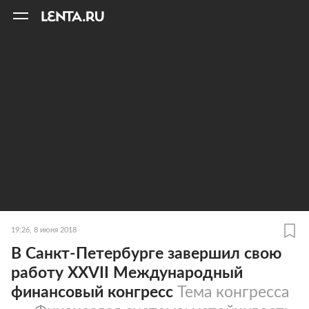
11
A
19:26, 8 июня 2018
В Санкт-Петербурге завершил свою
работу XXVII Международный
финансовый конгресс
Тема конгресса