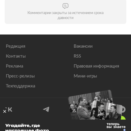
Комментарии закрыты за истечением срока
давности
Редакция
Вакансии
Контакты
RSS
Реклама
Правовая информация
Пресс-релизы
Мини-игры
Техподдержка
18
+
Угадайте, где
настоящее фото
© 1999–2026 Все права защищены.