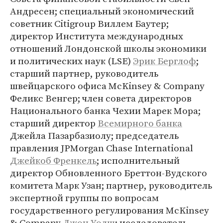
Андресен; специальный экономический
советник Citigroup Виллем Баутер;
директор Института международных
отношений Лондонской школы экономики
и политических наук (LSE)
Эрик Берглоф
;
старший партнер, руководитель
швейцарского офиса McKinsey & Company
Феликс Венгер; член совета директоров
Национального банка Чехии Марек Мора;
старший директор
Всемирного банка
Джейла Пазарбазиолу; председатель
правления JPMorgan Chase International
Джейкоб Френкель
; исполнительный
директор Обновленного Бреттон-Вудского
комитета Марк Узан; партнер, руководитель
экспертной группы по вопросам
государственного регулирования McKinsey
& Company
Джон Уолш
; исследователь