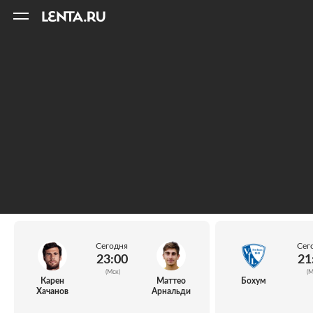
11
A
Сегодня
Сег
23:00
21
(Мск)
(М
Карен
Маттео
Бохум
Хачанов
Арнальди