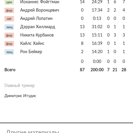
Йоханнес Фойгтман
14
24:29
1
6
7
цен
Андрей Воронцевич
0
17:34
2
2
4
фор
Андрей Лопатин
0
0:13
0
0
0
лёг
Дэрран Хиллиард
13
31:02
0
1
1
защ
Никита Курбанов
13
15:11
0
3
3
фор
Кайлс Хайнс
8
16:39
0
1
1
фор
Рон Бейкер
2
14:20
1
0
1
защ
0
0:00
0
0
0
Всего
87
200:00
7
21
28
Главный тренер
Димитрис Итудис
Другие материалы