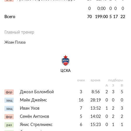
0
0:00
0
0
0
Всего
70
199:00
5
17
22
Главный тренер
Жоан Плаза
ЦСКА
очки
время
подборы
А
З
В
Джоэл Боломбой
3
8:56
2
3
5
фор
Майк Джеймс
16
28:19
0
0
0
защ
Иван Ухов
7
13:52
1
2
3
защ
Семён Антонов
5
14:02
0
2
2
фор
Янис Стрелниекс
6
15:23
0
1
1
раз