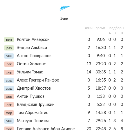
Зенит
очки
время
подборы
А
З
В
Колтон Айверсон
0
9:06
0
0
0
цен
Эндрю Альбиси
2
16:30
1
1
2
раз
Антон Понкрашов
0
9:40
0
1
1
защ
Остин Холлинс
13
23:20
0
2
2
лёг
Уильям Томас
14
30:35
1
1
2
фор
Алекс Грегори Рэнфро
0
16:35
0
2
2
защ
Дмитрий Хвостов
5
18:57
0
0
0
защ
Антон Пушков
0
1:33
0
0
0
фор
Владислав Трушкин
0
5:32
0
0
0
лёг
Тим Абромайтис
9
14:58
0
1
1
фор
Матеуш Понитка
7
29:26
1
3
4
защ
Густаво Алфонсо Айон Агирре
20
22:48
2
6
8
фор