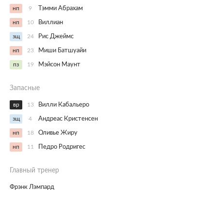
нп
9
Тэмми Абрахам
нп
10
Виллиан
зщ
24
Рис Джеймс
нп
23
Миши Батшуайи
пз
19
Мэйсон Маунт
Запасные
вр
13
Вилли Кабальеро
зщ
4
Андреас Кристенсен
нп
18
Оливье Жиру
нп
11
Педро Родригес
Главный тренер
Фрэнк Лэмпард