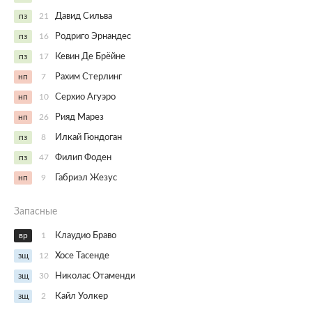
пз
21
Давид Сильва
пз
16
Родриго Эрнандес
пз
17
Кевин Де Брёйне
нп
7
Рахим Стерлинг
нп
10
Серхио Агуэро
нп
26
Рияд Марез
пз
8
Илкай Гюндоган
пз
47
Филип Фоден
нп
9
Габриэл Жезус
Запасные
вр
1
Клаудио Браво
зщ
12
Хосе Тасенде
зщ
30
Николас Отаменди
зщ
2
Кайл Уолкер