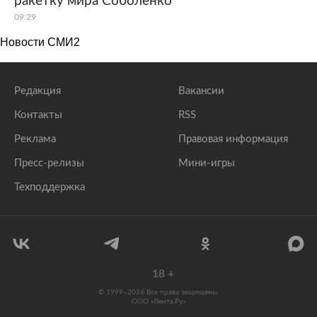
ракетку мира Соболенко
09:29
Новости СМИ2
Редакция
Вакансии
Контакты
RSS
Реклама
Правовая информация
Пресс-релизы
Мини-игры
Техподдержка
18
+
© 1999–2026 Все права защищены.
ООО «Лента.Ру»