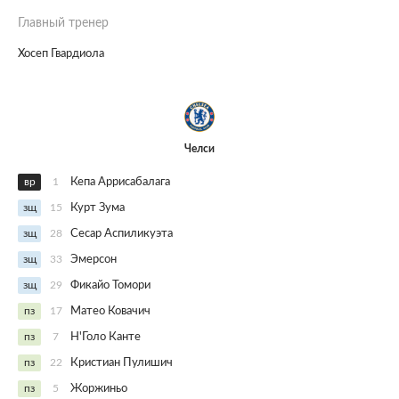
Главный тренер
Хосеп Гвардиола
Челси
вр
1
Кепа Аррисабалага
зщ
15
Курт Зума
зщ
28
Сесар Аспиликуэта
зщ
33
Эмерсон
зщ
29
Фикайо Томори
пз
17
Матео Ковачич
пз
7
Н'Голо Канте
пз
22
Кристиан Пулишич
пз
5
Жоржиньо