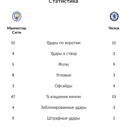
Статистика
Манчестер
Челси
Сити
Удары по воротам
15
11
Удары в створ
4
2
Фолы
5
9
Угловые
8
3
Офсайды
3
4
% владения мячом
47
53
Заблокированные удары
4
3
Штрафные удары
9
5