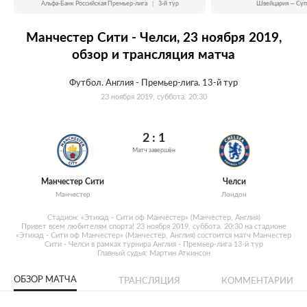
Альфа-Банк Российская Премьер-лига
|
3-й тур
Швейцария — Суп
Манчестер Сити - Челси, 23 ноября 2019,
обзор и трансляция матча
Футбол. Англия - Премьер-лига. 13-й тур
23 ноября 2019, суббота. 20:30
2 : 1
Матч завершён
Манчестер Сити
Челси
Манчестер
Лондон
Стадион: «Этихад - Сити оф Манчестер» (Манчестер, Англия)
Привет всем любителям спорта! 23 ноября 2019, суббота. 20:30 на стадионе
«Этихад - Сити оф Манчестер» (Манчестер, Англия) состоится матч Манчестер
Сити - Челси в рамках турнира Англия - Премьер-лига 13-й тур
Главный судья: Мартин Аткинсон
ОБЗОР МАТЧА
ТРАНСЛЯЦИЯ
КОММЕНТАРИИ