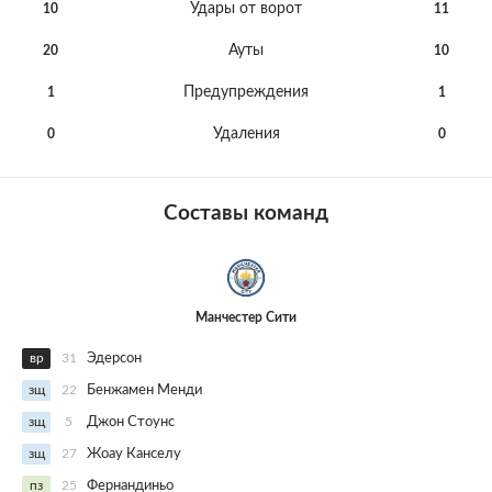
Удары от ворот
10
11
Ауты
20
10
Предупреждения
1
1
Удаления
0
0
Составы команд
Манчестер Сити
вр
31
Эдерсон
зщ
22
Бенжамен Менди
зщ
5
Джон Стоунс
зщ
27
Жоау Канселу
пз
25
Фернандиньо