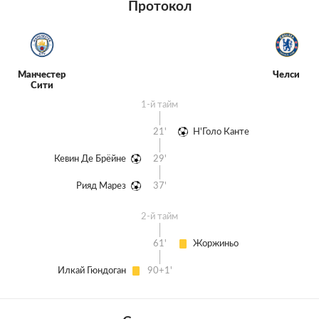
Протокол
Манчестер
Челси
Сити
1-й тайм
21'
Н'Голо Канте
Кевин Де Брёйне
29'
Рияд Марез
37'
2-й тайм
61'
Жоржиньо
Илкай Гюндоган
90+1'