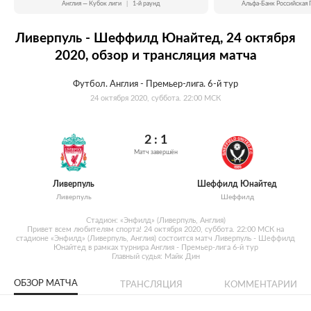
Англия — Кубок лиги
|
1-й раунд
Альфа-Банк Российская 
Ливерпуль - Шеффилд Юнайтед, 24 октября
2020, обзор и трансляция матча
Футбол. Англия - Премьер-лига. 6-й тур
24 октября 2020, суббота. 22:00 МСК
2 : 1
Матч завершён
Ливерпуль
Шеффилд Юнайтед
Ливерпуль
Шеффилд
Стадион: «Энфилд» (Ливерпуль, Англия)
Привет всем любителям спорта! 24 октября 2020, суббота. 22:00 МСК на
стадионе «Энфилд» (Ливерпуль, Англия) состоится матч Ливерпуль - Шеффилд
Юнайтед в рамках турнира Англия - Премьер-лига 6-й тур
Главный судья: Майк Дин
ОБЗОР МАТЧА
ТРАНСЛЯЦИЯ
КОММЕНТАРИИ