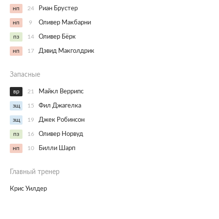
нп
24
Риан Брустер
нп
9
Оливер Макбарни
пз
14
Оливер Бёрк
нп
17
Дэвид Макголдрик
Запасные
вр
21
Майкл Веррипс
зщ
15
Фил Джагелка
зщ
19
Джек Робинсон
пз
16
Оливер Норвуд
нп
10
Билли Шарп
Главный тренер
Крис Уилдер