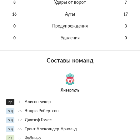
Удары от ворот
8
7
Ауты
16
17
Предупреждения
0
3
Удаления
0
0
Составы команд
Ливерпуль
вр
1
Алисон Бекер
зщ
26
Эндрю Робертсон
зщ
12
Джозеф Гомес
зщ
66
Трент Александер-Арнольд
пз
3
Фабиньо