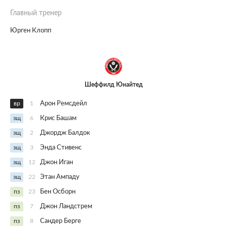
Главный тренер
Юрген Клопп
Шеффилд Юнайтед
вр
1
Арон Ремсдейл
зщ
6
Крис Башам
зщ
2
Джордж Балдок
зщ
3
Энда Стивенс
зщ
12
Джон Иган
зщ
22
Этан Ампаду
пз
23
Бен Осборн
пз
7
Джон Ландстрем
пз
8
Сандер Берге