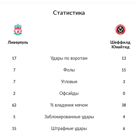
Статистика
Ливерпуль
Шеффилд
Юнайтед
Удары по воротам
17
13
Фолы
7
15
Угловые
7
3
Офсайды
2
0
% владения мячом
62
38
Заблокированные удары
5
4
Штрафные удары
15
6