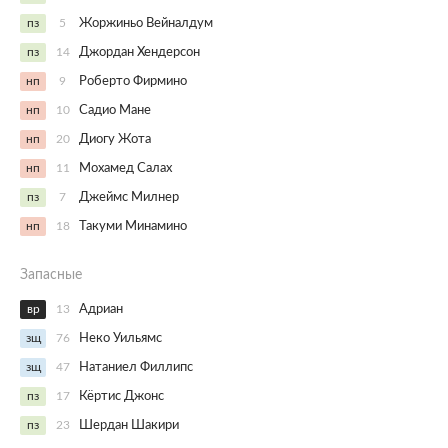
пз
5
Жоржиньо Вейналдум
пз
14
Джордан Хендерсон
нп
9
Роберто Фирмино
нп
10
Садио Мане
нп
20
Диогу Жота
нп
11
Мохамед Салах
пз
7
Джеймс Милнер
нп
18
Такуми Минамино
Запасные
вр
13
Адриан
зщ
76
Неко Уильямс
зщ
47
Натаниел Филлипс
пз
17
Кёртис Джонс
пз
23
Шердан Шакири