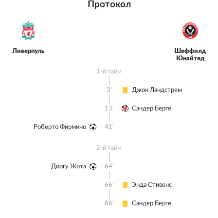
Протокол
Ливерпуль
Шеффилд
Юнайтед
1-й тайм
3'
Джон Ландстрем
13'
Сандер Берге
Роберто Фирмино
41'
2-й тайм
Диогу Жота
64'
66'
Энда Стивенс
86'
Сандер Берге