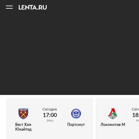
11
A
Сегодня
Сег
17:00
18
(Мск)
(М
Вест Хэм
Портсмут
Локомотив М
Юнайтед