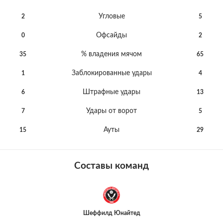
Угловые
2
5
Офсайды
0
2
% владения мячом
35
65
Заблокированные удары
1
4
Штрафные удары
6
13
Удары от ворот
7
5
Ауты
15
29
Составы команд
Шеффилд Юнайтед