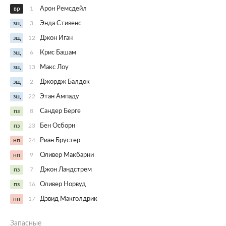
вр
1
Арон Ремсдейл
зщ
3
Энда Стивенс
зщ
12
Джон Иган
зщ
6
Крис Башам
зщ
13
Макс Лоу
зщ
2
Джордж Балдок
зщ
22
Этан Ампаду
пз
8
Сандер Берге
пз
23
Бен Осборн
нп
24
Риан Брустер
нп
9
Оливер Макбарни
пз
7
Джон Ландстрем
пз
16
Оливер Норвуд
нп
17
Дэвид Макголдрик
Запасные