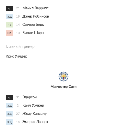
вр
21
Майкл Веррипс
зщ
19
Джек Робинсон
пз
14
Оливер Бёрк
нп
10
Билли Шарп
Главный тренер
Крис Уилдер
Манчестер Сити
вр
31
Эдерсон
зщ
2
Кайл Уолкер
зщ
27
Жоау Канселу
зщ
14
Эмерик Лапорт