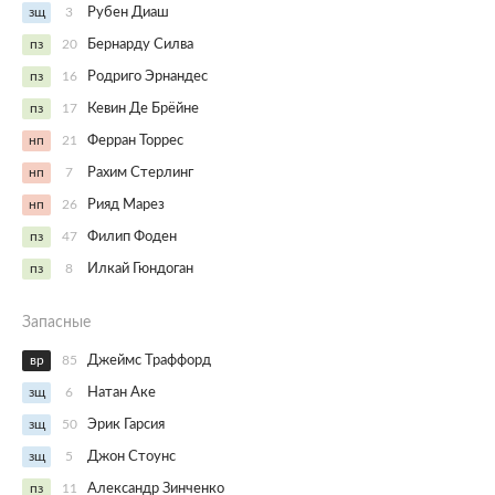
зщ
3
Рубен Диаш
пз
20
Бернарду Силва
пз
16
Родриго Эрнандес
пз
17
Кевин Де Брёйне
нп
21
Ферран Торрес
нп
7
Рахим Стерлинг
нп
26
Рияд Марез
пз
47
Филип Фоден
пз
8
Илкай Гюндоган
Запасные
вр
85
Джеймс Траффорд
зщ
6
Натан Аке
зщ
50
Эрик Гарсия
зщ
5
Джон Стоунс
пз
11
Александр Зинченко