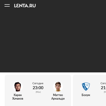
11
A
Сегодня
Сег
23:00
21
(Мск)
(М
Карен
Маттео
Бохум
Хачанов
Арнальди