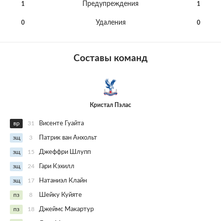
Предупреждения
1
1
Удаления
0
0
Составы команд
Кристал Пэлас
вр
31
Висенте Гуайта
зщ
3
Патрик ван Анхольт
зщ
15
Джеффри Шлупп
зщ
24
Гари Кэхилл
зщ
17
Натаниэл Клайн
пз
8
Шейку Куйяте
пз
18
Джеймс Макартур