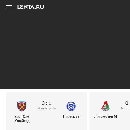
11
A
3 : 1
0 
Матч завершён
Матч з
Вест Хэм
Портсмут
Локомотив М
Юнайтед