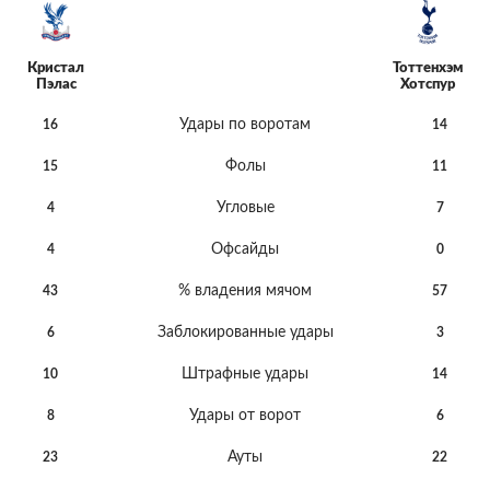
Кристал
Тоттенхэм
Пэлас
Хотспур
Удары по воротам
16
14
Фолы
15
11
Угловые
4
7
Офсайды
4
0
% владения мячом
43
57
Заблокированные удары
6
3
Штрафные удары
10
14
Удары от ворот
8
6
Ауты
23
22