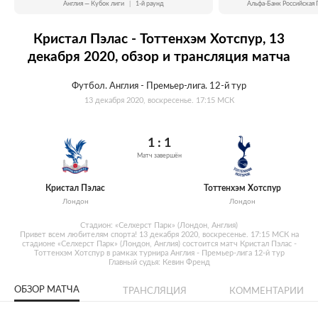
Англия — Кубок лиги
|
1-й раунд
Альфа-Банк Российская 
Кристал Пэлас - Тоттенхэм Хотспур, 13
декабря 2020, обзор и трансляция матча
Футбол. Англия - Премьер-лига. 12-й тур
13 декабря 2020, воскресенье. 17:15 МСК
1 : 1
Матч завершён
Кристал Пэлас
Тоттенхэм Хотспур
Лондон
Лондон
Стадион: «Селхерст Парк» (Лондон, Англия)
Привет всем любителям спорта! 13 декабря 2020, воскресенье. 17:15 МСК на
стадионе «Селхерст Парк» (Лондон, Англия) состоится матч Кристал Пэлас -
Тоттенхэм Хотспур в рамках турнира Англия - Премьер-лига 12-й тур
Главный судья: Кевин Френд
ОБЗОР МАТЧА
ТРАНСЛЯЦИЯ
КОММЕНТАРИИ