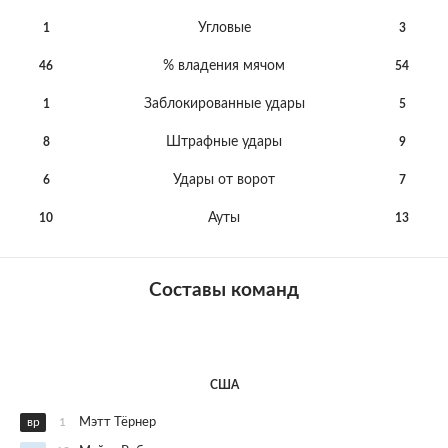
Угловые
1
3
% владения мячом
46
54
Заблокированные удары
1
5
Штрафные удары
8
9
Удары от ворот
6
7
Ауты
10
13
Составы команд
США
вр
1
Мэтт Тёрнер