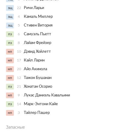
зщ
22
Ричи Ларьи
зщ
4
Камаль Миллер
зщ
5
Стивен Витория
пз
6
Самуэль Пьетт
пз
8
Лайам Фрейзер
нп
10
Дэвид Хойлетт
нп
17
Кайл Ларин
нп
20
Айо Акинола
нп
12
Тажон Бушанан
пз
21
Хонатан Осорио
нп
9
Лукас Даниэль Кавальини
пз
14
Марк-Энтони Кайе
нп
3
Тайлер Пашер
Запасные