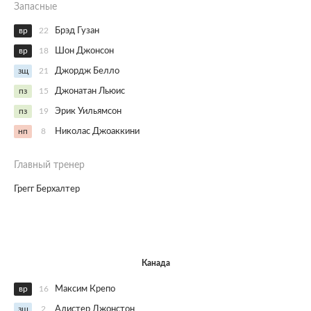
Запасные
вр
22
Брэд Гузан
вр
18
Шон Джонсон
зщ
21
Джордж Белло
пз
15
Джонатан Льюис
пз
19
Эрик Уильямсон
нп
8
Николас Джоаккини
Главный тренер
Грегг Берхалтер
Канада
вр
16
Максим Крепо
зщ
2
Алистер Джонстон