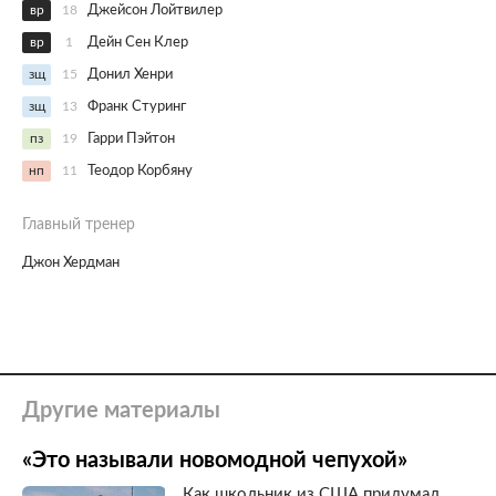
вр
18
Джейсон Лойтвилер
вр
1
Дейн Сен Клер
зщ
15
Донил Хенри
зщ
13
Франк Стуринг
пз
19
Гарри Пэйтон
нп
11
Теодор Корбяну
Главный тренер
Джон Хердман
Другие материалы
«Это называли новомодной чепухой»
Как школьник из США придумал