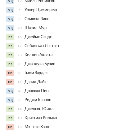
зщ
12
Майлз Робинсон
зщ
5
Уокер Циммерман
зщ
3
Сэмюэл Винс
зщ
20
Шакил Мур
пз
16
Джеймс Сэндс
пз
17
Себастьян Льетгет
пз
23
Келлин Акоста
пз
6
Джанлука Бузио
нп
9
Гьяси Зардес
нп
11
Дэрил Дайк
зщ
4
Донован Пинс
зщ
2
Реджи Кэннон
пз
14
Джексон Юилл
пз
10
Кристиан Рольдан
нп
13
Мэттью Хопп