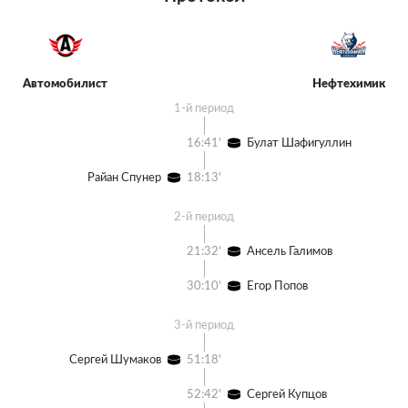
Автомобилист
Нефтехимик
1-й период
16:41'
Булат Шафигуллин
Райан Спунер
18:13'
2-й период
21:32'
Ансель Галимов
30:10'
Егор Попов
3-й период
Сергей Шумаков
51:18'
52:42'
Сергей Купцов