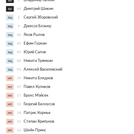
вр
1
Владимир Галкин
вр
44
Дмитрий Шикин
зщ
2
Сергей Зборовский
зщ
9
Джесси Блэкер
зщ
36
Яков Рылов
зщ
49
Ефим Гуркин
зщ
90
Юрий Салов
зщ
88
Никита Трямкин
зщ
93
Алексей Василевский
нп
39
Никита Бледнов
нп
47
Павел Куликов
нп
17
Брукс Мэйсек
нп
18
Георгий Белоусов
нп
28
Патрис Кормье
нп
31
Степан Хрипунов
нп
33
Шейн Принс