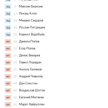
зщ
5
Максим Березин
зщ
13
Лукаш Клок
зщ
33
Михаил Сидоров
зщ
44
Руслан Петрищев
зщ
55
Кирилл Воробьёв
нп
10
Данила Попов
нп
11
Егор Попов
нп
21
Денис Вихарев
нп
24
Павел Порядин
нп
25
Ансель Галимов
нп
28
Андрей Чивилёв
нп
42
Дэн Секстон
нп
43
Владислав Шутов
нп
52
Евгений Митякин
нп
61
Марат Хайруллин