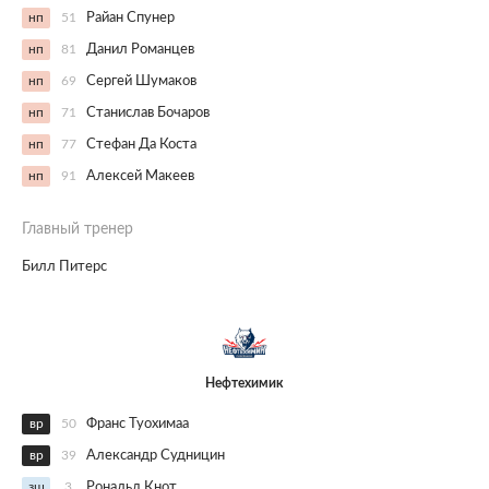
нп
51
Райан Спунер
нп
81
Данил Романцев
нп
69
Сергей Шумаков
нп
71
Станислав Бочаров
нп
77
Стефан Да Коста
нп
91
Алексей Макеев
Главный тренер
Билл Питерс
Нефтехимик
вр
50
Франс Туохимаа
вр
39
Александр Судницин
зщ
3
Рональд Кнот