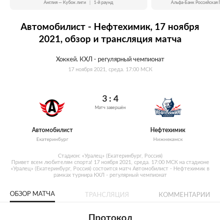
Англия — Кубок лиги
|
1-й раунд
Альфа-Банк Российская 
Автомобилист - Нефтехимик, 17 ноября
2021, обзор и трансляция матча
Хоккей. КХЛ - регулярный чемпионат
17 ноября 2021, среда. 17:00 МСК
3 : 4
Матч завершён
Автомобилист
Нефтехимик
Екатеринбург
Нижнекамск
Стадион: «Уралец» (Екатеринбург, Россия)
Привет всем любителям спорта! 17 ноября 2021, среда. 17:00 МСК на стадионе
«Уралец» (Екатеринбург, Россия) состоится матч Автомобилист - Нефтехимик в
рамках турнира КХЛ - регулярный чемпионат
ОБЗОР МАТЧА
ТРАНСЛЯЦИЯ
КОММЕНТАРИИ
Протокол