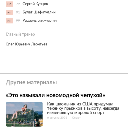
нп
72
Сергей Купцов
нп
91
Булат Шафигуллин
нп
99
Рафаэль Бикмуллин
Главный тренер
Олег Юрьевич Леонтьев
Другие материалы
«Это называли новомодной чепухой»
Как школьник из США придумал
технику прыжков в высоту, навсегда
изменившую мировой спорт
6 августа 2026
Спорт