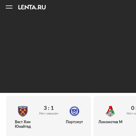
11
A
3 : 1
0 
Матч завершён
Матч з
Вест Хэм
Портсмут
Локомотив М
Юнайтед