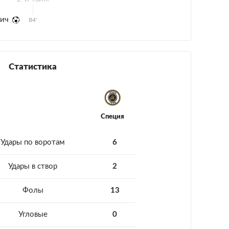
вич
84'
Статистика
Специя
Удары по воротам
6
Удары в створ
2
Фолы
13
Угловые
0