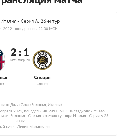
трансляция матча
Италия - Серия А. 26-й тур
я 2022, понедельник. 23:00 МСК
2 : 1
Матч завершён
нья
Специя
нья
Специя
енато Далль'Ара» (Болонья, Италия)
февраля 2022, понедельник. 23:00 МСК на стадионе «Ренато
 матч Болонья - Специя в рамках турнира Италия - Серия А 26-
й тур
ный судья: Ливио Маринелли