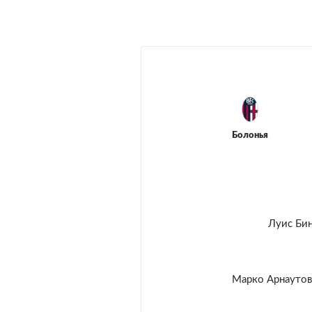
Болонья
Луис Би
Марко Арнауто