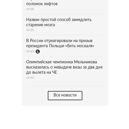
поломок лифтов
19:08
Назван простой способ замедлить
старение мозга
19:05
В России отреагировали на призыв
президента Польши «бить москаля»
19:05
Олимпийская чемпионка Мельникова
высказалась о невыдаче визы за два дня
до вылета на ЧЕ
19:02
Все новости