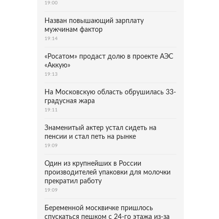
19:00
Назван повышающий зарплату
мужчинам фактор
19:14
«Росатом» продаст долю в проекте АЭС
«Аккую»
19:13
На Московскую область обрушилась 33-
градусная жара
19:11
Знаменитый актер устал сидеть на
пенсии и стал петь на рынке
19:09
Один из крупнейших в России
производителей упаковки для молочки
прекратил работу
19:09
Беременной москвичке пришлось
спускаться пешком с 24-го этажа из-за