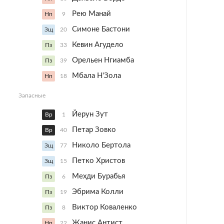
Рею Манай
Нп
9
Симоне Бастони
Зщ
20
Кевин Агудело
Пз
33
Орельен Нгиамба
Пз
39
Мбала Н'Зола
Нп
18
Запасные
Йерун Зут
Вр
1
Петар Зовко
Вр
40
Николо Бертола
Зщ
77
Петко Христов
Зщ
15
Мехди Бурабья
Пз
6
Эбрима Колли
Пз
19
Виктор Коваленко
Пз
8
Жанис Антист
Нп
22