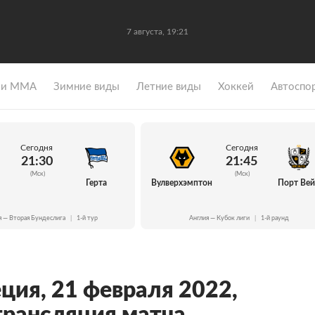
7 августа, 19:21
 и ММА
Зимние виды
Летние виды
Хоккей
Автоспо
Сегодня
Сегодня
21:30
21:45
(Мск)
(Мск)
Герта
Вулверхэмптон
Порт Ве
я — Вторая Бундеслига
|
1-й тур
Англия — Кубок лиги
|
1-й раунд
ция, 21 февраля 2022,