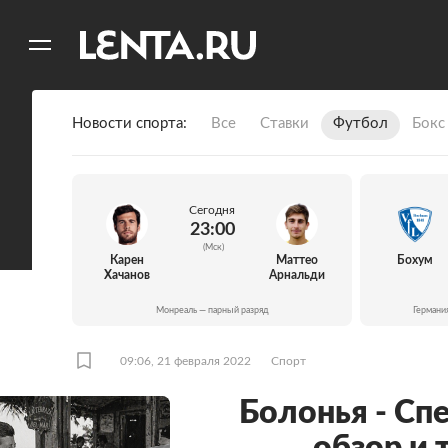
11
A
Новости спорта
Все
Ставки
Футбол
Бокс
Сегодня
23:00
(Мск)
Карен
Маттео
Бохум
Хачанов
Арнальди
Монреаль — парный разряд
Германи
09:06, 21 февраля 2022
Спорт
Болонья - Спе