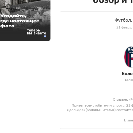
обзор и 
Угадайте,
Футбол. 
где настоящее
фото
21 феврал
Боло
Боло
Стадион: «Р
Привет всем любителям спорта! 21 
Далль'Ара» (Болонья, Италия) состоится
Глав