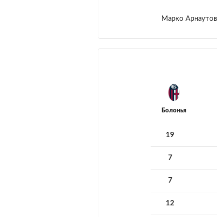
Марко Арнауто
Болонья
19
7
7
12