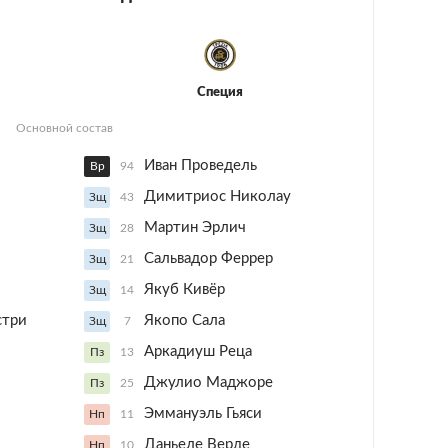
Специя
Основной состав
Иван Проведель
Вр
94
Димитриос Николау
Зщ
43
Мартин Эрлич
Зщ
28
Сальвадор Феррер
Зщ
21
Якуб Кивёр
Зщ
14
стри
Якопо Сала
Зщ
7
Аркадиуш Реца
Пз
13
Джулио Маджоре
Пз
25
Эммануэль Гьяси
Нп
11
Даньеле Верде
Нп
10