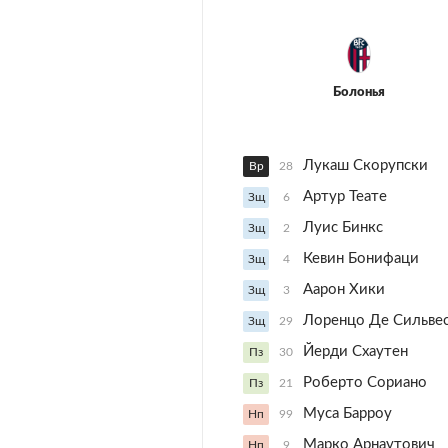
Болонья
Лукаш Скорупски
Вр
28
Артур Теате
Зщ
6
Луис Бинкс
Зщ
2
Кевин Бонифаци
Зщ
4
Аарон Хики
Зщ
3
Лоренцо Де Сильве
Зщ
29
Йерди Схаутен
Пз
30
Роберто Сориано
Пз
21
Муса Барроу
Нп
99
Марко Арнаутович
Нп
9