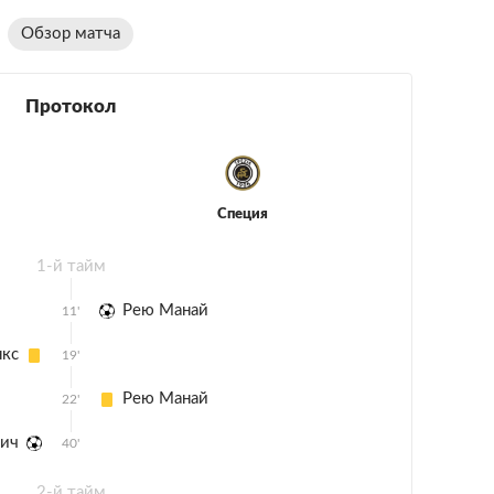
Обзор матча
Протокол
Специя
1-й тайм
Рею Манай
11'
нкс
19'
Рею Манай
22'
вич
40'
2-й тайм