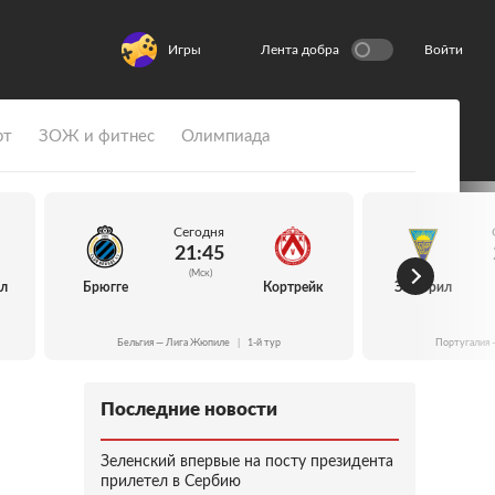
Игры
Лента добра
Войти
рт
ЗОЖ и фитнес
Олимпиада
Сегодня
21:45
(Мск)
йл
Брюгге
Кортрейк
Эшторил
Бельгия — Лига Жюпиле
|
1-й тур
Португалия 
Последние новости
Зеленский впервые на посту президента
прилетел в Сербию