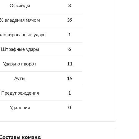
Офсайды
3
% владения мячом
39
блокированные удары
1
Штрафные удары
6
Удары от ворот
11
Ауты
19
Предупреждения
1
Удаления
0
Составы команд