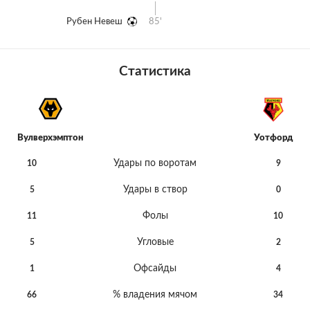
Рубен Невеш
85'
Статистика
Вулверхэмптон
Уотфорд
Удары по воротам
10
9
Удары в створ
5
0
Фолы
11
10
Угловые
5
2
Офсайды
1
4
% владения мячом
66
34