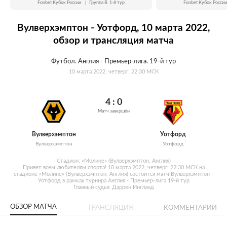
Fonbet Кубок России
|
Группа B. 1-й тур
Fonbet Кубок России
Вулверхэмптон - Уотфорд, 10 марта 2022,
обзор и трансляция матча
Футбол. Англия - Премьер-лига. 19-й тур
10 марта 2022, четверг. 22:30 МСК
4 : 0
Матч завершён
Вулверхэмптон
Уотфорд
Вулверхэмптон
Уотфорд
Стадион: «Молине» (Вулверхэмптон, Англия)
Привет всем любителям спорта! 10 марта 2022, четверг. 22:30 МСК на
стадионе «Молине» (Вулверхэмптон, Англия) состоится матч Вулверхэмптон -
Уотфорд в рамках турнира Англия - Премьер-лига 19-й тур
Главный судья: Даррен Ингланд
ОБЗОР МАТЧА
ТРАНСЛЯЦИЯ
КОММЕНТАРИИ