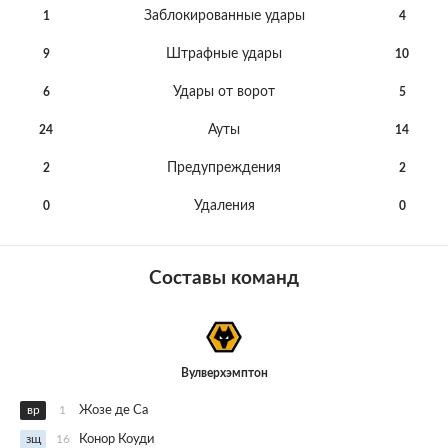
Заблокированные удары
1
4
Штрафные удары
9
10
Удары от ворот
6
5
Ауты
24
14
Предупреждения
2
2
Удаления
0
0
Составы команд
Вулверхэмптон
вр
1
Жозе де Са
зщ
16
Конор Коуди