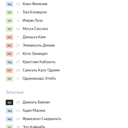
зщ
21
Кико Фемения
пз
8
Том Клеверли
пз
6
Имран Луза
пз
19
Мусса Сиссоко
нп
7
Джошуа Кинг
нп
25
Эммануэль Деннис
нп
29
Кучо Эрнандес
зщ
27
Кристиан Кабазель
нп
28
Самуэль Калу Оджим
пз
4
Одженекаро Этебо
Запасные
вр
26
Даниэль Бахман
зщ
11
Адам Масина
зщ
31
Франсиско Сьерральта
пз
39
Эдо Кайембе