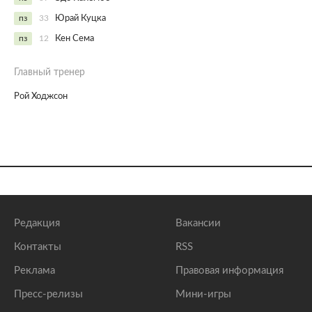
пз
33
Юрай Куцка
пз
12
Кен Сема
Главный тренер
Рой Ходжсон
Редакция
Вакансии
Контакты
RSS
Реклама
Правовая информация
Пресс-релизы
Мини-игры