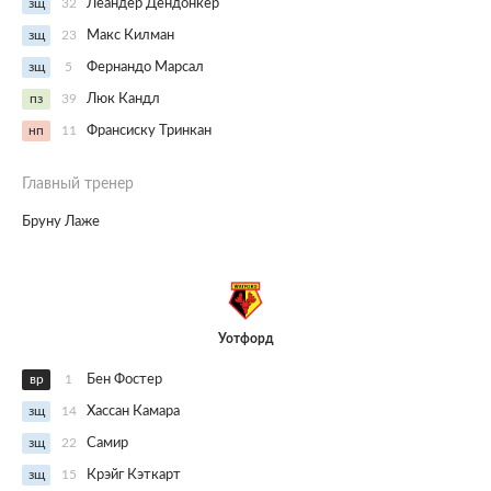
зщ
32
Леандер Дендонкер
зщ
23
Макс Килман
зщ
5
Фернандо Марсал
пз
39
Люк Кандл
нп
11
Франсиску Тринкан
Главный тренер
Бруну Лаже
Уотфорд
вр
1
Бен Фостер
зщ
14
Хассан Камара
зщ
22
Самир
зщ
15
Крэйг Кэткарт