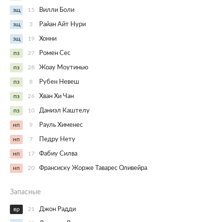
зщ
15
Вилли Боли
зщ
3
Райан Айт Нури
зщ
19
Хонни
пз
27
Ромен Сес
пз
28
Жоау Моутинью
пз
8
Рубен Невеш
пз
26
Хван Хи Чан
пз
10
Даниэл Каштелу
нп
9
Рауль Хименес
нп
7
Педру Нету
нп
17
Фабиу Силва
нп
20
Франсиску Жорже Таварес Оливейра
Запасные
вр
21
Джон Радди