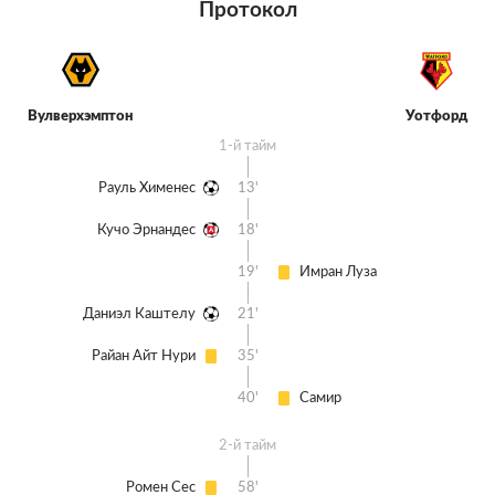
Протокол
Вулверхэмптон
Уотфорд
1-й тайм
Рауль Хименес
13'
Кучо Эрнандес
18'
19'
Имран Луза
Даниэл Каштелу
21'
Райан Айт Нури
35'
40'
Самир
2-й тайм
Ромен Сес
58'