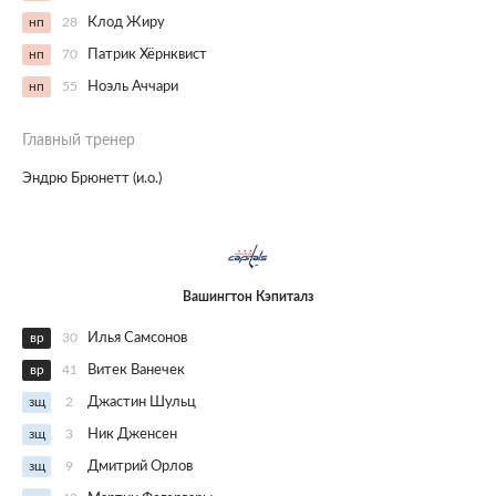
нп
28
Клод Жиру
нп
70
Патрик Хёрнквист
нп
55
Ноэль Аччари
Главный тренер
Эндрю Брюнетт (и.о.)
Вашингтон Кэпиталз
вр
30
Илья Самсонов
вр
41
Витек Ванечек
зщ
2
Джастин Шульц
зщ
3
Ник Дженсен
зщ
9
Дмитрий Орлов