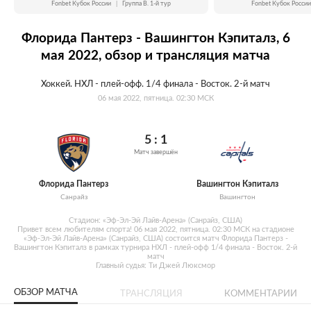
Fonbet Кубок России
|
Группа B. 1-й тур
Fonbet Кубок России
Флорида Пантерз - Вашингтон Кэпиталз, 6
мая 2022, обзор и трансляция матча
Хоккей. НХЛ - плей-офф. 1/4 финала - Восток. 2-й матч
06 мая 2022, пятница. 02:30 МСК
5 : 1
Матч завершён
Флорида Пантерз
Вашингтон Кэпиталз
Санрайз
Вашингтон
Стадион: «Эф-Эл-Эй Лайв-Арена» (Санрайз, США)
Привет всем любителям спорта! 06 мая 2022, пятница. 02:30 МСК на стадионе
«Эф-Эл-Эй Лайв-Арена» (Санрайз, США) состоится матч Флорида Пантерз -
Вашингтон Кэпиталз в рамках турнира НХЛ - плей-офф 1/4 финала - Восток. 2-й
матч
Главный судья: Ти Джей Люксмор
ОБЗОР МАТЧА
ТРАНСЛЯЦИЯ
КОММЕНТАРИИ