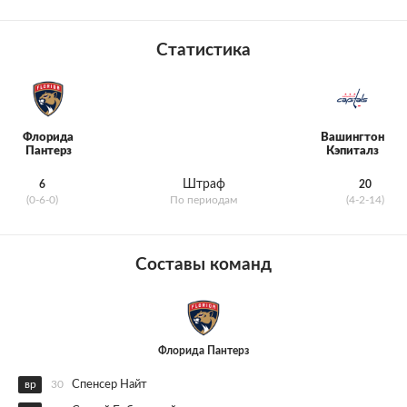
Статистика
Флорида
Вашингтон
Пантерз
Кэпиталз
Штраф
6
20
(0-6-0)
По периодам
(4-2-14)
Составы команд
Флорида Пантерз
вр
30
Спенсер Найт