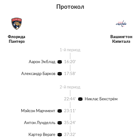
Протокол
Флорида
Вашингтон
Пантерз
Кэпиталз
1-й период
Аарон Экблад
16:20'
Александр Барков
17:58'
2-й период
22:44'
Никлас Бекстрём
Мэйсон Марчмент
23:11'
Антон Лунделль
35:24'
Картер Вераге
37:32'