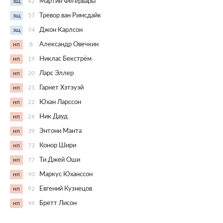
зщ
42
Мартин Фегервары
зщ
57
Тревор ван Римсдайк
зщ
74
Джон Карлсон
нп
8
Александр Овечкин
нп
19
Никлас Бекстрём
нп
20
Ларс Эллер
нп
21
Гарнет Хэтэуэй
нп
22
Юхан Ларссон
нп
26
Ник Дауд
нп
39
Энтони Манта
нп
73
Конор Шири
нп
77
Ти Джей Оши
нп
90
Маркус Юханссон
нп
92
Евгений Кузнецов
нп
49
Бретт Лисон