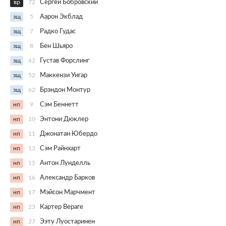
вр
72
Сергей Бобровский
зщ
5
Аарон Экблад
зщ
7
Радко Гудас
зщ
8
Бен Шьяро
зщ
42
Густав Форслинг
зщ
52
Маккензи Уигар
зщ
62
Брэндон Монтур
нп
9
Сэм Беннетт
нп
10
Энтони Дюклер
нп
11
Джонатан Юбердо
нп
13
Сэм Райнхарт
нп
15
Антон Лунделль
нп
16
Александр Барков
нп
17
Мэйсон Марчмент
нп
23
Картер Вераге
нп
27
Ээту Луостаринен