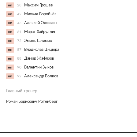
нп
28
Максим Грошев
нп
42
Михаил Воробьёв
нп
43
Алексей Ожгихин
нп
61
Марат Хайруллин
нп
72
Эмиль Галимов
нп
87
Владислав Цицюра
нп
88
Дамир Жафяров
нп
90
Валентин Зыков
нп
92
Александр Волков
Главный тренер
Роман Борисович Ротенберг