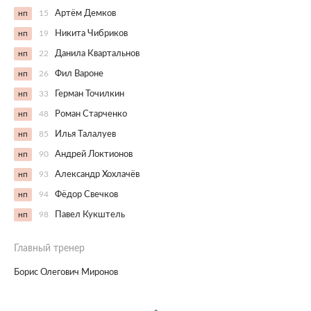
нп
15
Артём Демков
нп
19
Никита Чибриков
нп
22
Данила Квартальнов
нп
26
Фил Вароне
нп
33
Герман Точилкин
нп
48
Роман Старченко
нп
85
Илья Талалуев
нп
90
Андрей Локтионов
нп
93
Александр Хохлачёв
нп
94
Фёдор Свечков
нп
98
Павел Кукштель
Главный тренер
Борис Олегович Миронов