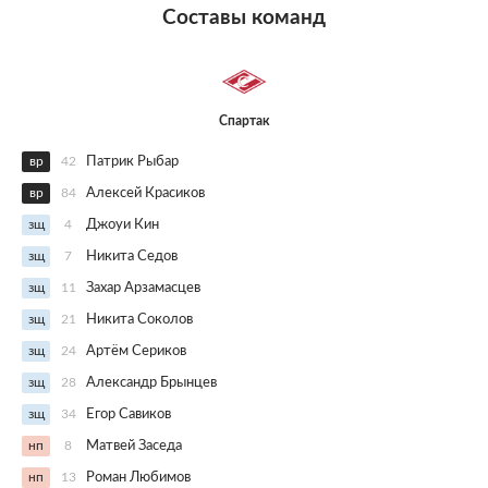
Составы команд
Спартак
вр
42
Патрик Рыбар
вр
84
Алексей Красиков
зщ
4
Джоуи Кин
зщ
7
Никита Седов
зщ
11
Захар Арзамасцев
зщ
21
Никита Соколов
зщ
24
Артём Сериков
зщ
28
Александр Брынцев
зщ
34
Егор Савиков
нп
8
Матвей Заседа
нп
13
Роман Любимов