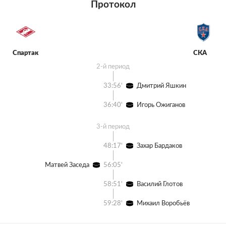
Протокол
Спартак
СКА
2-й период
33:56'
Дмитрий Яшкин
36:40'
Игорь Ожиганов
3-й период
48:17'
Захар Бардаков
Матвей Заседа
56:05'
58:51'
Василий Глотов
59:28'
Михаил Воробьёв