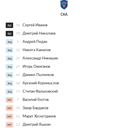
СКА
вр
54
Сергей Иванов
вр
70
Дмитрий Николаев
зщ
3
Андрей Педан
зщ
12
Никита Камалов
зщ
21
Александр Никишин
зщ
27
Игорь Ожиганов
зщ
45
Даниил Пыленков
зщ
48
Арсений Коромыслов
зщ
77
Степан Фальковский
нп
7
Василий Глотов
нп
10
Захар Бардаков
нп
22
Марат Хуснутдинов
нп
23
Дмитрий Яшкин