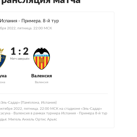
трансляция матча
Испания - Примера. 8-й тур
ября 2022, пятница. 22:00 МСК
1 : 2
Матч завершён
уна
Валенсия
она
Валенсия
«Эль-Садар» (Памплона, Испания)
октября 2022, пятница. 22:00 МСК на стадионе «Эль-Садар»
асуна - Валенсия в рамках турнира Испания - Примера 8-й тур
удья: Мигель Анхель Ортис Арьяс