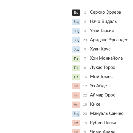
Серхио Эррера
Вр
1
Начо Видаль
Зщ
2
Унай Гарсия
Зщ
4
Аридане Эрнандес
Зщ
23
Хуан Крус
Зщ
3
Хон Монкайола
Пз
7
Лукас Торро
Пз
6
Мой Гомес
Пз
16
Эз Абде
Нп
12
Аймар Орос
Нп
22
Кике
Нп
18
Мануэль Санчес
Зщ
20
Рубен Пенья
Нп
15
Чими Авила
Нп
9