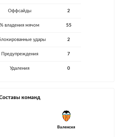
Оффсайды
2
% владения мячом
55
блокированные удары
2
Предупреждения
7
Удаления
0
Составы команд
Валенсия