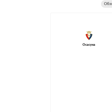
Обз
Осасуна