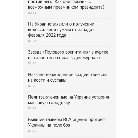
против него. Как они связаны с
возможным преемником президента?
00:11
На Украине заявили о получении
колоссальной суммы от Запада с
февраля 2022 года
01:26
Звезда «Полового воспитания» в куртке
на голое тело снялась для журнала
01:20
Названо неожиданное воздействие сна
на кости и суставы
01:20
Политзаключенные на Украине устроили
массовую голодовку
01:17
Бывший главком ВСУ оценил прогресс
Украины на поле боя
01:12