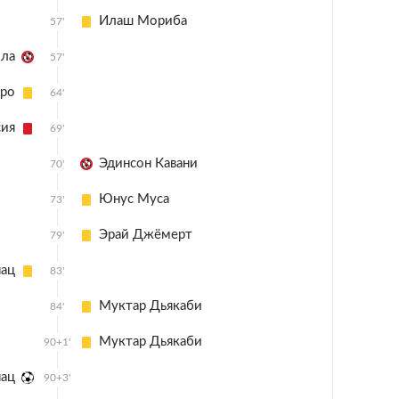
Илаш Мориба
57'
ла
57'
рро
64'
сия
69'
Эдинсон Кавани
70'
Юнус Муса
73'
Эрай Джёмерт
79'
нац
83'
Муктар Дьякаби
84'
Муктар Дьякаби
90+1'
нац
90+3'