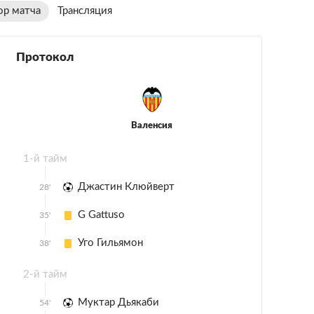
ор матча
Трансляция
Протокол
Валенсия
1-й тайм
Джастин Клюйверт
28'
G Gattuso
35'
Уго Гильямон
38'
2-й тайм
Муктар Дьякаби
54'