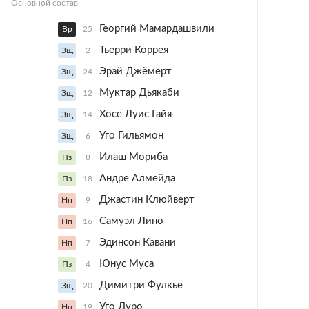
Основной состав
Георгий Мамардашвили
Вр
25
Тьерри Коррея
Зщ
2
Эрай Джёмерт
Зщ
24
Муктар Дьякаби
Зщ
12
Хосе Луис Гайя
Зщ
14
Уго Гильямон
Зщ
6
Илаш Мориба
Пз
8
Андре Алмейда
Пз
18
Джастин Клюйверт
Нп
9
Самуэл Лино
Нп
16
Эдинсон Кавани
Нп
7
Юнус Муса
Пз
4
Димитри Фулкье
Зщ
20
Уго Дуро
Нп
19