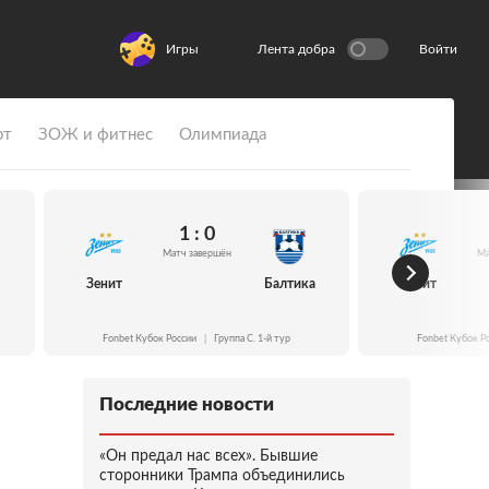
Игры
Лента добра
Войти
рт
ЗОЖ и фитнес
Олимпиада
1 : 0
Матч завершён
Ма
Зенит
Балтика
Зенит
Fonbet Кубок России
|
Группа C. 1-й тур
Fonbet Кубок Р
Последние новости
«Он предал нас всех». Бывшие
сторонники Трампа объединились