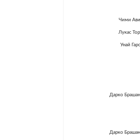
Чими Ави
Лукас То
Унай Гар
Дарко Браша
Дарко Браша