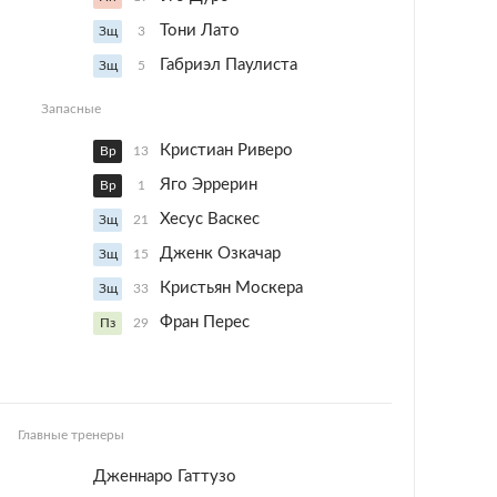
Тони Лато
Зщ
3
Габриэл Паулиста
Зщ
5
Запасные
Кристиан Риверо
Вр
13
Яго Эррерин
Вр
1
Хесус Васкес
Зщ
21
Дженк Озкачар
Зщ
15
Кристьян Москера
Зщ
33
Фран Перес
Пз
29
Главные тренеры
Дженнаро Гаттузо