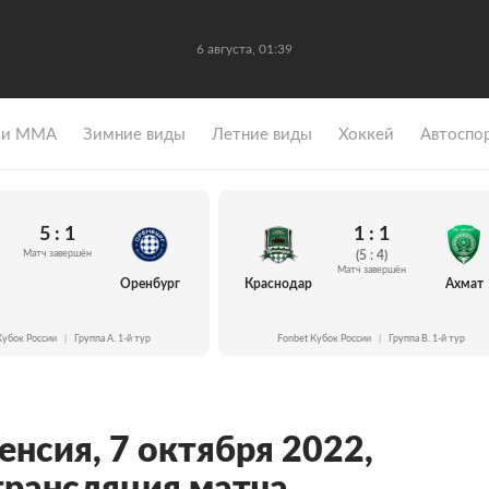
6 августа, 01:39
 и ММА
Зимние виды
Летние виды
Хоккей
Автоспо
5 : 1
1 : 1
Матч завершён
(5 : 4)
Матч завершён
Оренбург
Краснодар
Ахмат
Кубок России
|
Группа A. 1-й тур
Fonbet Кубок России
|
Группа B. 1-й тур
енсия, 7 октября 2022,