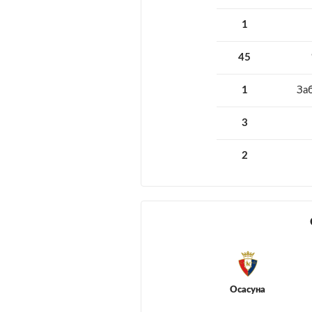
1
45
1
За
3
2
Осасуна