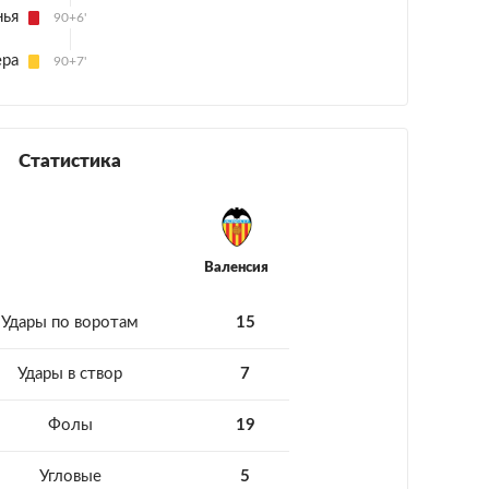
нья
90+6'
ера
90+7'
Статистика
Валенсия
Удары по воротам
15
Удары в створ
7
Фолы
19
Угловые
5