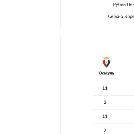
Рубен Пе
Серхио Эрр
Осасуна
11
2
11
7