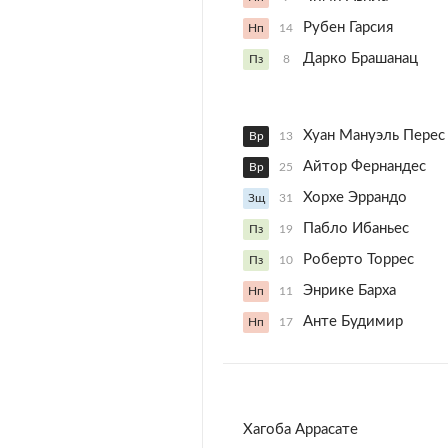
Рубен Гарсия
Нп
14
Дарко Брашанац
Пз
8
Хуан Мануэль Перес
Вр
13
Айтор Фернандес
Вр
25
Хорхе Эррандо
Зщ
31
Пабло Ибаньес
Пз
19
Роберто Торрес
Пз
10
Энрике Барха
Нп
11
Анте Будимир
Нп
17
Хагоба Аррасате