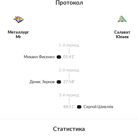
Протокол
Металлург
Салават
Мг
Юлаев
1-й период
Михаил Фисенко
05:41'
2-й период
Денис Зернов
27:58'
3-й период
48:51'
Сергей Шмелёв
Статистика