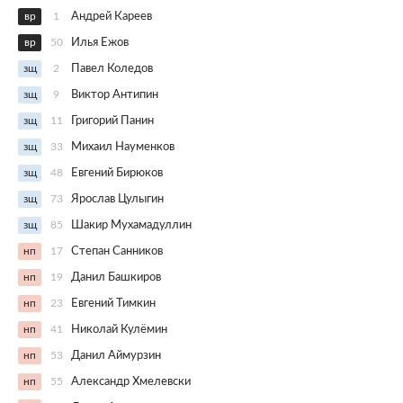
вр
1
Андрей Кареев
вр
50
Илья Ежов
зщ
2
Павел Коледов
зщ
9
Виктор Антипин
зщ
11
Григорий Панин
зщ
33
Михаил Науменков
зщ
48
Евгений Бирюков
зщ
73
Ярослав Цулыгин
зщ
85
Шакир Мухамадуллин
нп
17
Степан Санников
нп
19
Данил Башкиров
нп
23
Евгений Тимкин
нп
41
Николай Кулёмин
нп
53
Данил Аймурзин
нп
55
Александр Хмелевски