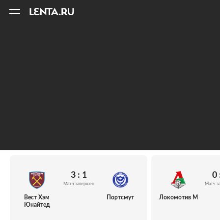
11
A
3 : 1
0 
Матч завершён
Матч з
Вест Хэм
Портсмут
Локомотив М
Юнайтед