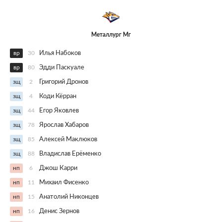
Металлург Мг
вр
30
Илья Набоков
вр
80
Эдди Паскуале
зщ
2
Григорий Дронов
зщ
4
Коди Кёрран
зщ
44
Егор Яковлев
зщ
78
Ярослав Хабаров
зщ
85
Алексей Маклюков
зщ
88
Владислав Ерёменко
нп
6
Джош Карри
нп
11
Михаил Фисенко
нп
15
Анатолий Никонцев
нп
16
Денис Зернов