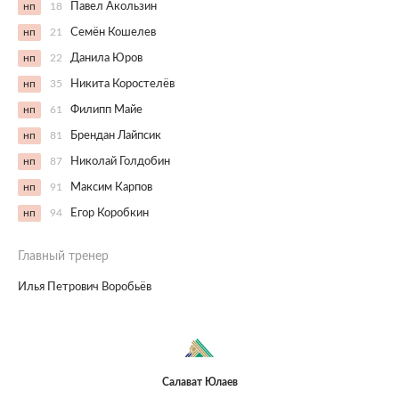
нп
18
Павел Акользин
нп
21
Семён Кошелев
нп
22
Данила Юров
нп
35
Никита Коростелёв
нп
61
Филипп Майе
нп
81
Брендан Лайпсик
нп
87
Николай Голдобин
нп
91
Максим Карпов
нп
94
Егор Коробкин
Главный тренер
Илья Петрович Воробьёв
Салават Юлаев