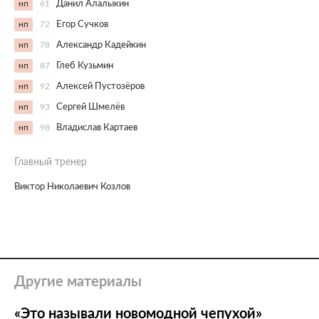
нп
61
Данил Алалыкин
нп
72
Егор Сучков
нп
78
Александр Кадейкин
нп
87
Глеб Кузьмин
нп
92
Алексей Пустозёров
нп
93
Сергей Шмелёв
нп
98
Владислав Картаев
Главный тренер
Виктор Николаевич Козлов
Другие материалы
«Это называли новомодной чепухой»