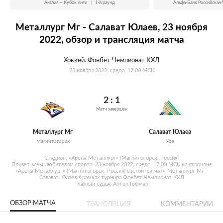
Англия — Кубок лиги
|
1-й раунд
Альфа-Банк Российская 
Металлург Мг - Салават Юлаев, 23 ноября
2022, обзор и трансляция матча
Хоккей. Фонбет Чемпионат КХЛ
23 ноября 2022, среда. 17:00 МСК
2 : 1
Матч завершён
Металлург Мг
Салават Юлаев
Магнитогорск
Уфа
Стадион: «Арена-Металлург» (Магнитогорск, Россия)
Привет всем любителям спорта! 23 ноября 2022, среда. 17:00 МСК на стадионе
«Арена-Металлург» (Магнитогорск, Россия) состоится матч Металлург Мг -
Салават Юлаев в рамках турнира Фонбет Чемпионат КХЛ
Главный судья: Антон Гофман
ОБЗОР МАТЧА
ТРАНСЛЯЦИЯ
КОММЕНТАРИИ