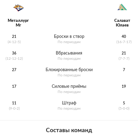
Металлург
Салават
Мг
Юлаев
Броски в створ
21
40
(4-12-5)
По периодам
(16-7-17)
Вбрасывания
36
21
(12-12-12)
По периодам
(7-7-7)
Блокированные броски
27
7
По периодам
Силовые приёмы
17
19
По периодам
Штраф
11
5
(9-0-2)
По периодам
(5-0-0)
Составы команд