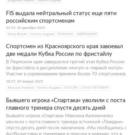
Владимир Иванов
Никита Андреев
FIS выдала нейтральный статус еще пяти
российским спортсменам
23:35, 30 декабря 2025
Елена Вяльбе
Никита Андреев
ЛОЗАННА
ШВЕЙЦАРИЯ
Спортсмен из Красноярского края завоевал
две медали Кубка России по фристайлу
В Пермском крае завершился третий этап Кубка России
по фристайлу в дисциплинах «могул» и «парный могул».
Участие в соревнованиях приняли более 70 спортсменов.
18:57, 29 января 2025
Вячеслав Новиков
Никита Андреев
РОССИЯ
САНКТ-ПЕТЕРБУРГ
Бывшего игрока «Спартака» уволили с поста
главного тренера спустя десять дней
Бывшего игрока «Спартака» Максима Калиниченко
уволили с поста главного тренера эстонской «Левадии»
спустя десять дней после назначения. «Мы пообщались с
футболистами и тренерами и пришли к мнению, что в