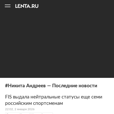
11
A
#Никита Андреев — Последние новости
FIS выдала нейтральные статусы еще семи
российским спортсменам
22:02, 2 января 2026