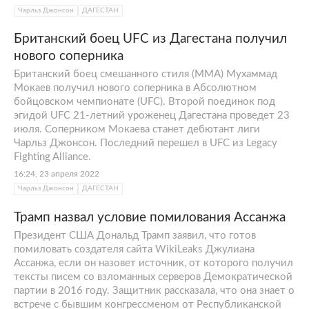
Чарльз Джонсон
ДАГЕСТАН
Британский боец UFC из Дагестана получил
нового соперника
Британский боец смешанного стиля (MMA) Мухаммад
Мокаев получил нового соперника в Абсолютном
бойцовском чемпионате (UFC). Второй поединок под
эгидой UFC 21-летний уроженец Дагестана проведет 23
июля. Соперником Мокаева станет дебютант лиги
Чарльз Джонсон. Последний перешел в UFC из Legacy
Fighting Alliance.
16:24, 23 апреля 2022
Чарльз Джонсон
ДАГЕСТАН
Трамп назвал условие помилования Ассанжа
Президент США Дональд Трамп заявил, что готов
помиловать создателя сайта WikiLeaks Джулиана
Ассанжа, если он назовет источник, от которого получил
тексты писем со взломанных серверов Демократической
партии в 2016 году. Защитник рассказала, что она знает о
встрече с бывшим конгрессменом от Республиканской