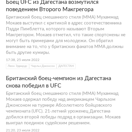
Боец UFC из Дагестана возмутился
поведением Второго Макгрегора
Британский боец смешанного стиля (MMA) Мухаммад
Мокаев выступил с критикой в адрес соотечественника
Пэдди Пимблетта, которого называют Вторым
Макгрегором. Мокаев отметил, что такие спортсмены не
могут быть примерами для молодежи. Он обратил
внимание на то, что у британских фанатов MMA должны
быть другие кумиры.
17:38, 25 июля 2022
Леон Эдвардс
Чарльз Джонсон
ДАГЕСТАН
Британский боец-чемпион из Дагестана
снова победил в UFC
Британский боец смешанного стиля (MMA) Мухаммад
Мокаев одержал победу над американцем Чарльзом
Джонсоном на турнире Абсолютного бойцовского
чемпионата (UFC). 21-летний уроженец Дагестана
добился второй победы подряд в организации. Мокаев
выиграл поединок судейским решением.
21:20, 23 июля 2022