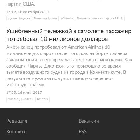
партии США.
15:19, 18 сентября 2020
Джон Подеста
Дональд Трамп
Wikileaks
Демократическая партия США
Ушибленный тележкой в самолете пассажир
потребовал 10 миллионов долларов
Американец потребовал от American Airlines 10
миллионов долларов после того, как на борту лайнера
авиакомпании в него врезалась тележка с напитками. Как
сообщил Чарльз Джонсон, это произошло во время
вылета воздушного судна из города в Коннектикуте. В
результате мужчина получил тяжелую черепно-
мозговую травму.
17:55, 16 июня 2017
Чарльз Джонсон
Reuters
Редакция
Вакансии
Контакты
RSS