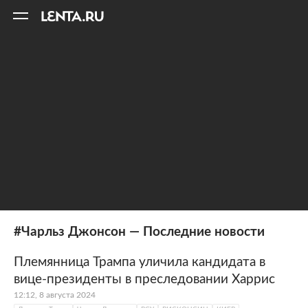
11
A
#Чарльз Джонсон — Последние новости
Племянница Трампа уличила кандидата в
вице-президенты в преследовании Харрис
12:12, 8 августа 2024