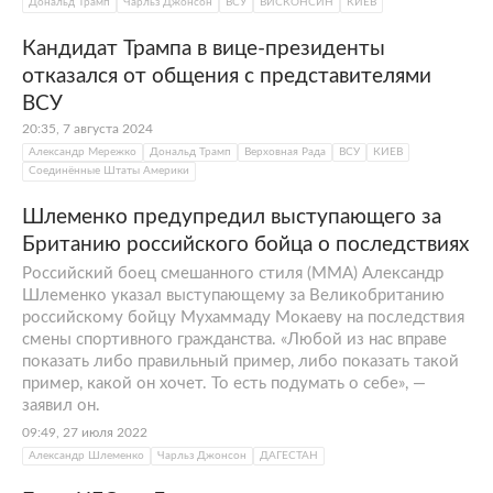
Дональд Трамп
Чарльз Джонсон
ВСУ
ВИСКОНСИН
КИЕВ
Кандидат Трампа в вице-президенты
отказался от общения с представителями
ВСУ
20:35, 7 августа 2024
Александр Мережко
Дональд Трамп
Верховная Рада
ВСУ
КИЕВ
Соединённые Штаты Америки
Шлеменко предупредил выступающего за
Британию российского бойца о последствиях
Российский боец смешанного стиля (MMA) Александр
Шлеменко указал выступающему за Великобританию
российскому бойцу Мухаммаду Мокаеву на последствия
смены спортивного гражданства. «Любой из нас вправе
показать либо правильный пример, либо показать такой
пример, какой он хочет. То есть подумать о себе», —
заявил он.
09:49, 27 июля 2022
Александр Шлеменко
Чарльз Джонсон
ДАГЕСТАН