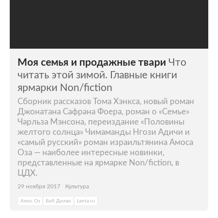
Моя семья и продажные твари
Что
читать этой зимой. Главные книги
ярмарки Non/fiсtion
Сборник рассказов Тома Хэнкса, новый роман
Джонатана Сафрана Фоера, роман о «Семье»
Чарльза Мэнсона, переиздание «Половины
желтого солнца» Чимаманды Нгози Адичи и
«самый русский» роман израильтянина Амоса
Оза — наиболее интересные новинки,
представленные на ярмарке Non/fiction, в
ЦДХ.
29 ноября 2017
Культура
Амос Оз
Боб Дилан
Lenta.ru