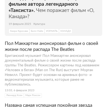
фильме автора легендарного
«Таксиста».
Чем поражает фильм «О,
Канада»?
19 февраля 2025
Культура
Акира Куросава
Билл Найи
ИЗРАИЛЬ
КАНАДА
Пол Маккартни анонсировал фильм о своей
жизни после распада The Beatles
Британский музыкант Пол Маккартни анонсировал
документальный фильм о своей жизни после распада
группы The Beatles. Режиссером картины под названием
«Человек в бегах» (Man on The Run) выступит Морган
Невилл. Проект будет основан на архивных фото- и
видеоматериалах музыканта, которые ранее не
публиковались.
13:03, 6 февраля 2023
Леонард Коэн
Марк Ронсон
Названа самая успешная покойная звезда