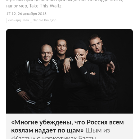
например, Take This Waltz.
17:12, 26 декабря 2018
Леонард Коэн
Чарльз Виндзор
«Многие убеждены, что Россия всем
козлам надает по щам»
Шым из
«Касты» о наркотиках Басты,