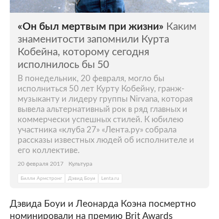
«Он был мертвым при жизни»
Каким
знаменитости запомнили Курта
Кобейна, которому сегодня
исполнилось бы 50
В понедельник, 20 февраля, могло бы
исполниться 50 лет Курту Кобейну, гранж-
музыканту и лидеру группы Nirvana, которая
вывела альтернативный рок в ряд главных и
коммерчески успешных стилей. К юбилею
участника «клуба 27» «Лента.ру» собрала
рассказы известных людей об исполнителе и
его коллективе.
20 февраля 2017
Культура
Билли Армстронг
Дэвид Боуи
Lenta.ru
Дэвида Боуи и Леонарда Коэна посмертно
номинировали на премию Brit Awards