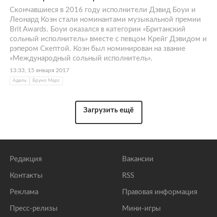
Скончавшиеся в 2016 году исполнители Дэвид Боуи и
Леонард Коэн стали номинантами музыкальной премии
Brit Awards. Боуи оказался в категории «Британский
сольный исполнитель» вместе с певцом Крейг Дэвидом и
рэпером Скептой. Коэн был номинирован на звание
«Международный сольный исполнитель».
13:33, 15 января 2017
Адель
Бруно Марс
Загрузить ещё
Редакция
Вакансии
Контакты
RSS
Реклама
Правовая информация
Пресс-релизы
Мини-игры