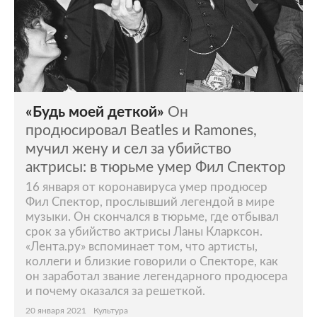
«Будь моей деткой»
Он
продюсировал Beatles и Ramones,
мучил жену и сел за убийство
актрисы: в тюрьме умер Фил Спектор
16 января от коронавируса умер продюсер
Фил Спектор, прослывший легендой в мире
музыки. Он скончался в тюрьме, где отбывал
срок за убийство актрисы Ланы Кларксон.
«Лента.ру» вспоминает том, что артисты,
коллеги и близкие говорили о Спекторе, как
он заработал звание легендарного продюсера
и почему оказался за решеткой.
20 января 2021
Культура