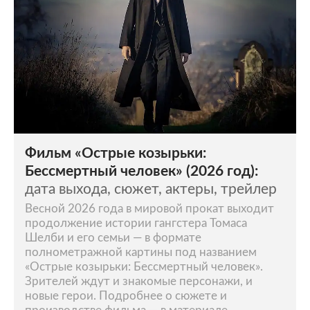
Фильм «Острые козырьки:
Бессмертный человек» (2026 год):
дата выхода, сюжет, актеры, трейлер
Весной 2026 года в мировой прокат выходит
продолжение истории гангстера Томаса
Шелби и его семьи — в формате
полнометражной картины под названием
«Острые козырьки: Бессмертный человек».
Зрителей ждут и знакомые персонажи, и
новые герои. Подробнее о сюжете и