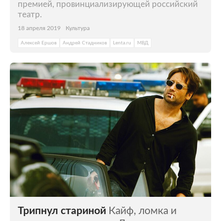
премией, провинциализирующей российский
театр.
18 апреля 2019
Культура
Алексей Ершов
Андрей Стадников
Lenta.ru
МВД
Трипнул стариной
Кайф, ломка и