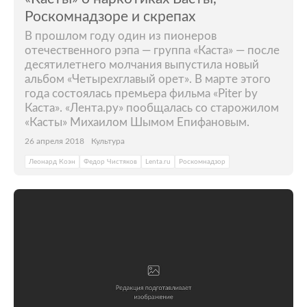
Роскомнадзоре и скрепах
В прошлом году один из пионеров
отечественного рэпа — группа «Каста» — после
десятилетнего молчания выпустила новый
альбом «Четырехглавый орет». В марте этого
года состоялась премьера фильма «Piter by
Каста». «Лента.ру» пообщалась со старожилом
«Касты» Михаилом Шымом Епифановым.
26 апреля 2018
Культура
Леонард Коэн
Федор Чистяков
Lenta.ru
Роскомнадзор