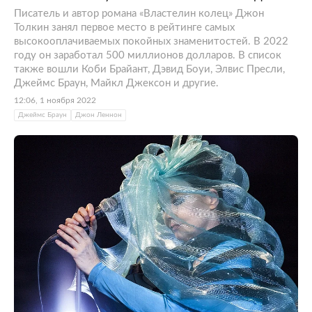
Писатель и автор романа «Властелин колец» Джон
Толкин занял первое место в рейтинге самых
высокооплачиваемых покойных знаменитостей. В 2022
году он заработал 500 миллионов долларов. В список
также вошли Коби Брайант, Дэвид Боуи, Элвис Пресли,
Джеймс Браун, Майкл Джексон и другие.
12:06, 1 ноября 2022
Джеймс Браун
Джон Леннон