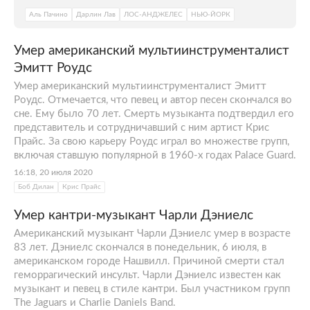
Аль Пачино
Дарлин Лав
ЛОС-АНДЖЕЛЕС
НЬЮ-ЙОРК
Умер американский мультиинструменталист
Эмитт Роудс
Умер американский мультиинструменталист Эмитт
Роудс. Отмечается, что певец и автор песен скончался во
сне. Ему было 70 лет. Смерть музыканта подтвердил его
представитель и сотрудничавший с ним артист Крис
Прайс. За свою карьеру Роудс играл во множестве групп,
включая ставшую популярной в 1960-х годах Palace Guard.
16:18, 20 июля 2020
Боб Дилан
Крис Прайс
Умер кантри-музыкант Чарли Дэниелс
Американский музыкант Чарли Дэниелс умер в возрасте
83 лет. Дэниелс скончался в понедельник, 6 июля, в
американском городе Нашвилл. Причиной смерти стал
геморрагический инсульт. Чарли Дэниелс известен как
музыкант и певец в стиле кантри. Был участником групп
The Jaguars и Charlie Daniels Band.