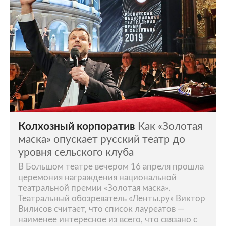
Колхозный корпоратив
Как «Золотая
маска» опускает русский театр до
уровня сельского клуба
В Большом театре вечером 16 апреля прошла
церемония награждения национальной
театральной премии «Золотая маска».
Театральный обозреватель «Ленты.ру» Виктор
Вилисов считает, что список лауреатов —
наименее интересное из всего, что связано с