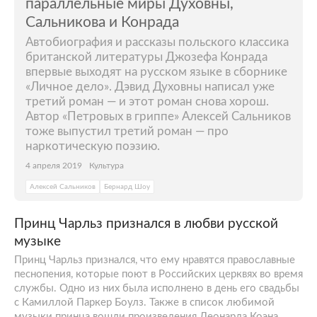
параллельные миры Духовны,
Сальникова и Конрада
Автобиография и рассказы польского классика
британской литературы Джозефа Конрада
впервые выходят на русском языке в сборнике
«Личное дело». Дэвид Духовны написал уже
третий роман — и этот роман снова хорош.
Автор «Петровых в гриппе» Алексей Сальников
тоже выпустил третий роман — про
наркотическую поэзию.
4 апреля 2019
Культура
Алексей Сальников
Бернард Шоу
Принц Чарльз признался в любви русской
музыке
Принц Чарльз признался, что ему нравятся православные
песнопения, которые поют в Российских церквях во время
службы. Одно из них была исполнено в день его свадьбы
c Камиллой Паркер Боулз. Также в список любимой
музыки принца вошли произведения Леонарда Коэна,