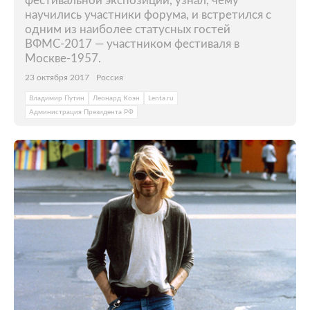
фестивальной экспозиции, узнал, чему
научились участники форума, и встретился с
одним из наиболее статусных гостей
ВФМС-2017 — участником фестиваля в
Москве-1957.
23 октября 2017
Россия
Владимир Путин
Леонард Коэн
Lenta.ru
Администрация Президента РФ