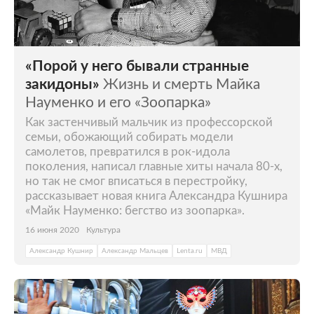
«Порой у него бывали странные
закидоны»
Жизнь и смерть Майка
Науменко и его «Зоопарка»
Как застенчивый мальчик из профессорской
семьи, обожающий собирать модели
самолетов, превратился в рок-идола
поколения, написал главные хиты начала 80-х,
но так не смог вписаться в перестройку,
рассказывает новая книга Александра Кушнира
«Майк Науменко: бегство из зоопарка».
16 июня 2020
Культура
Александр Кушнир
Александр Мальцев
Lenta.ru
МВД