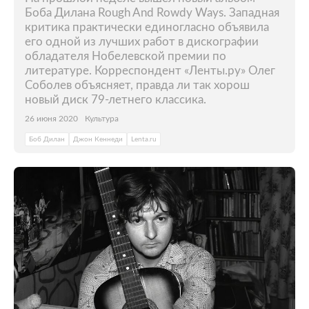
Боба Дилана Rough And Rowdy Ways. Западная
критика практически единогласно объявила
его одной из лучших работ в дискографии
обладателя Нобелевской премии по
литературе. Корреспондент «Ленты.ру» Олег
Соболев объясняет, правда ли так хорош
новый диск 79-летнего классика.
26 июня 2020
Культура
Боб Дилан
Джон Кеннеди
Lenta.ru