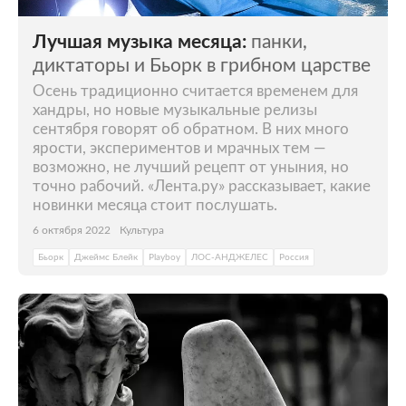
Лучшая музыка месяца:
панки,
диктаторы и Бьорк в грибном царстве
Осень традиционно считается временем для
хандры, но новые музыкальные релизы
сентября говорят об обратном. В них много
ярости, экспериментов и мрачных тем —
возможно, не лучший рецепт от уныния, но
точно рабочий. «Лента.ру» рассказывает, какие
новинки месяца стоит послушать.
6 октября 2022
Культура
Бьорк
Джеймс Блейк
Playboy
ЛОС-АНДЖЕЛЕС
Россия