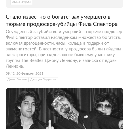
АМСТЕРДАМ
Стало известно о богатствах умершего в
тюрьме продюсера-убийцы Фила Спектора
Осужденный за убийство и умерший в тюрьме продюсер
Фил Спектор оставил наследникам множество богатств,
включая драгоценности, часы, кольца и подарки от
знаменитостей. В частности, у продюсера были найдены
электрогитары, принадлежавшие бывшему участнику
группы The Beatles Джону Леннону, и записка от вдовы
Леннона.
09:42, 20 февраля 2021
Джон Леннон
Джордж Харрисон