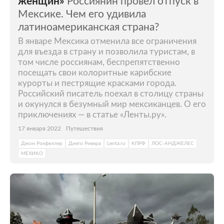
женщин»
Россиянин провел отпуск в
Мексике. Чем его удивила
латиноамериканская страна?
В январе Мексика отменила все ограничения
для въезда в страну и позволила туристам, в
том числе россиянам, беспрепятственно
посещать свои колоритные карибские
курорты и пестрящие красками города.
Российский писатель поехал в столицу страны
и окунулся в безумный мир мексиканцев. О его
приключениях — в статье «Ленты.ру».
17 января 2022
Путешествия
Джон Рокфеллер
Диего Ривера
Lenta.ru
КПРФ
ЛОС-АНДЖЕЛЕС
МЕХИКО