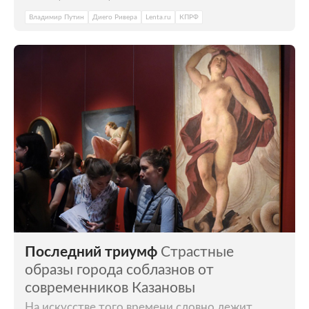
Владимир Путин
Диего Ривера
Lenta.ru
КПРФ
Последний триумф
Страстные
образы города соблазнов от
современников Казановы
На искусстве того времени словно лежит