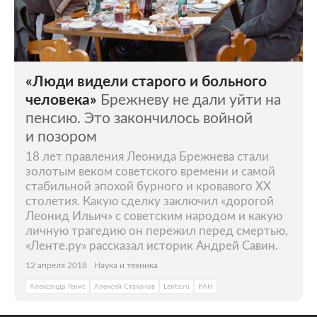
«Люди видели старого и больного
человека»
Брежневу не дали уйти на
пенсию. Это закончилось войной
и позором
18 лет правления Леонида Брежнева стали
золотым веком советского времени и самой
стабильной эпохой бурного и кровавого ХХ
столетия. Какую сделку заключил «дорогой
Леонид Ильич» с советским народом и какую
личную трагедию он пережил перед смертью,
«Ленте.ру» рассказал историк Андрей Савин.
12 апреля 2018
Наука и техника
Александр Генис
Алексей Стаханов
Lenta.ru
РАН