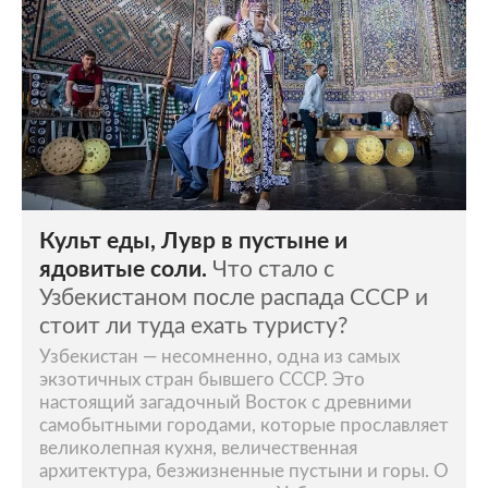
Культ еды, Лувр в пустыне и
ядовитые соли.
Что стало с
Узбекистаном после распада СССР и
стоит ли туда ехать туристу?
Узбекистан — несомненно, одна из самых
экзотичных стран бывшего СССР. Это
настоящий загадочный Восток с древними
самобытными городами, которые прославляет
великолепная кухня, величественная
архитектура, безжизненные пустыни и горы. О