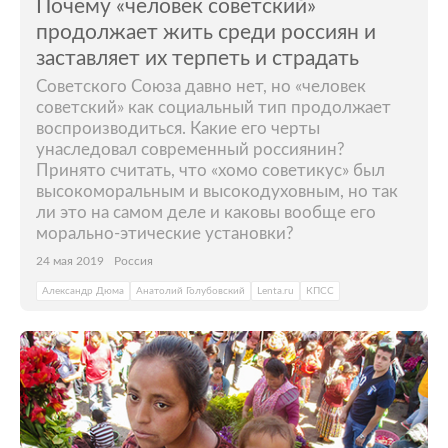
Почему «человек советский»
продолжает жить среди россиян и
заставляет их терпеть и страдать
Советского Союза давно нет, но «человек
советский» как социальный тип продолжает
воспроизводиться. Какие его черты
унаследовал современный россиянин?
Принято считать, что «хомо советикус» был
высокоморальным и высокодуховным, но так
ли это на самом деле и каковы вообще его
морально-этические установки?
24 мая 2019
Россия
Александр Дюма
Анатолий Голубовский
Lenta.ru
КПСС