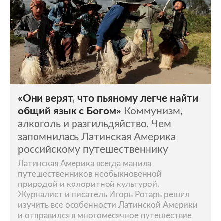
«Они верят, что пьяному легче найти
общий язык с Богом»
Коммунизм,
алкоголь и разгильдяйство. Чем
запомнилась Латинская Америка
российскому путешественнику
Латинская Америка всегда манила
путешественников необыкновенной
природой и колоритной культурой.
Журналист и писатель Игорь Ротарь решил
изучить все особенности Латинской Америки
и отправился в многомесячное путешествие