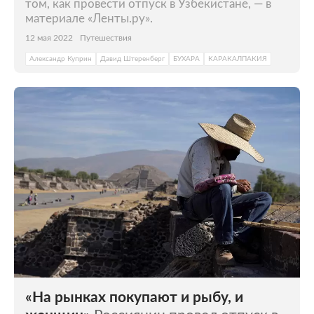
том, как провести отпуск в Узбекистане, — в
материале «Ленты.ру».
12 мая 2022
Путешествия
Александр Куприн
Давид Штеренберг
БУХАРА
КАРАКАЛПАКИЯ
«На рынках покупают и рыбу, и