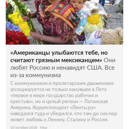
«Американцы улыбаются тебе, но
считают грязным мексиканцем»
Они
любят Россию и ненавидят США. Все
из-за коммунизма
С коммунизмом и пролетарским движением
ассоциируется не только канувшее в Лету
«первое в мире государство рабочих и
крестьян», но и целый регион — Латинская
Америка. Корреспондент «Ленты.ру»
наведался туда и убедился, что там до сих пор
живет любовь к Ленину, Сталину и России.
10 октября 2018
Мир