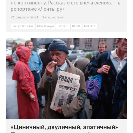
по континенту. Рассказ о его впечатлениях — в
репортаже «Ленты.ру».
21 февраля 2021
Путешествия
Иисус Христос
Мао Цзэдун
Lenta.ru
КПРФ
БОГОТА
«Циничный, двуличный, апатичный»