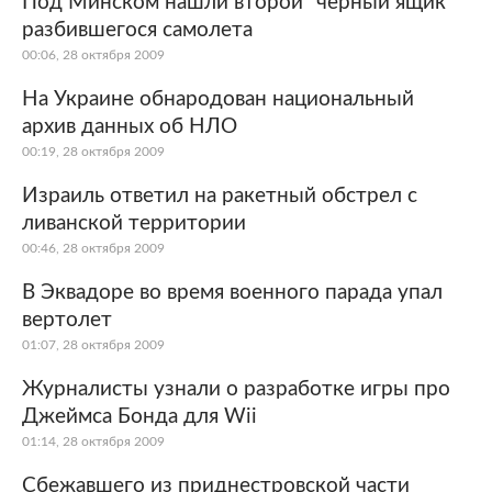
Под Минском нашли второй "черный ящик"
разбившегося самолета
Мир
Бывший СССР
00:06, 28 октября 2009
Экономика
Силовые структуры
На Украине обнародован национальный
архив данных об НЛО
Наука и техника
Спорт
00:19, 28 октября 2009
Культура
Интернет и СМИ
Израиль ответил на ракетный обстрел с
ливанской территории
Ценности
Путешествия
00:46, 28 октября 2009
Из жизни
Среда обитания
В Эквадоре во время военного парада упал
вертолет
Забота о себе
Авто
01:07, 28 октября 2009
Журналисты узнали о разработке игры про
Джеймса Бонда для Wii
01:14, 28 октября 2009
Сбежавшего из приднестровской части