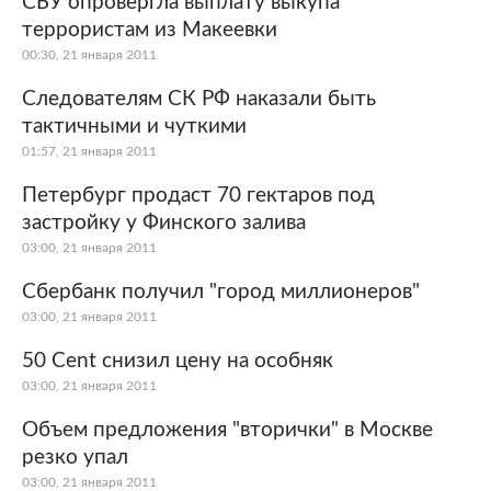
СБУ опровергла выплату выкупа
террористам из Макеевки
Мир
Бывший СССР
00:30, 21 января 2011
Экономика
Силовые структуры
Следователям СК РФ наказали быть
тактичными и чуткими
Наука и техника
Спорт
01:57, 21 января 2011
Культура
Интернет и СМИ
Петербург продаст 70 гектаров под
застройку у Финского залива
Ценности
Путешествия
03:00, 21 января 2011
Из жизни
Среда обитания
Сбербанк получил "город миллионеров"
03:00, 21 января 2011
Забота о себе
Авто
50 Cent снизил цену на особняк
03:00, 21 января 2011
Объем предложения "вторички" в Москве
резко упал
03:00, 21 января 2011