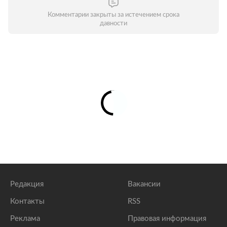
Комментарии закрыты за истечением срока
давности
Редакция
Вакансии
Контакты
RSS
Реклама
Правовая информация