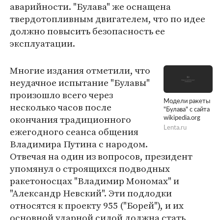
аварийности. "Булава" же оснащена
твердотопливным двигателем, что по идее
должно повысить безопасность ее
эксплуатации.
Многие издания отметили, что
неудачное испытание "Булавы"
произошло всего через
Модели ракеты
несколько часов после
"Булава" с сайта
окончания традиционного
wikipedia.org
Lenta.ru
ежегодного сеанса общения
Владимира Путина с народом.
Отвечая на один из вопросов, президент
упомянул о строящихся подводных
ракетоносцах "Владимир Мономах" и
"Александр Невский". Эти подлодки
относятся к проекту 955 ("Борей"), и их
основной ударной силой должна стать