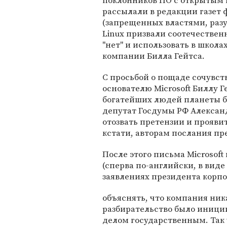
поклонников ПО с открытым 
рассылали в редакции газет
(запрещенных властями, разу
Linux призвали соотечественн
"нет" и использовать в школа
компании Билла Гейтса.
C просьбой о пощаде сочувс
основателю Microsoft Биллу Г
богатейших людей планеты б
депутат Госдумы РФ Александ
отозвать претензии и прояви
кстати, авторам послания п
После этого письма Microsof
(сперва по-английски, в виде 
заявлениях президента корпо
объяснять, что компания ник
разбирательство было иници
делом государственным. Так ч