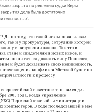
, было закрыто по решению судьи Веры
 закрытия дела была достаточно
чительностью".
? Да потому, что такой исход дела вызвал
го, так и у прокуратуры, сотрудник которой
ракину в нарушении закона. Так что в
ка станем свидетелями новых исков, и
рательно пытаться доказать вину Поносова,
ением будет доказывать свою невиновность,
ля прекращения конфликта Microsoft будет по-
епричастности к процессу.
 всероссийской известности начался для
бре 2005 года, когда Управление
 (УКС) Пермской краевой администрации
ых компьютеров. В ходе последовавшей в мае
рки выяснилось, что на 12 из них