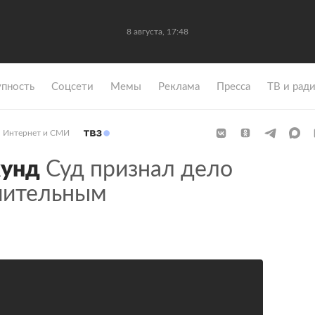
8 августа, 17:48
упность
Coцсети
Мемы
Реклама
Пресса
ТВ и рад
Интернет и СМИ
кунд
Суд признал дело
чительным