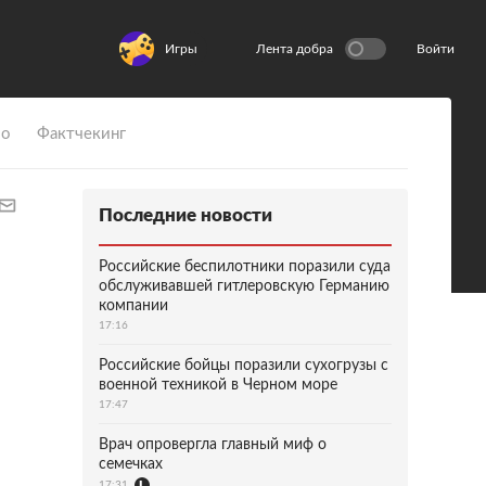
Игры
Лента добра
Войти
ио
Фактчекинг
Последние новости
Российские беспилотники поразили суда
обслуживавшей гитлеровскую Германию
компании
17:16
Российские бойцы поразили сухогрузы с
военной техникой в Черном море
17:47
Врач опровергла главный миф о
семечках
17:31