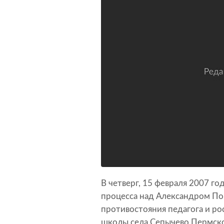
В четверг, 15 февраля 2007 го
процесса над Александром По
противостояния педагога и ро
школы села Сепычево Пермско