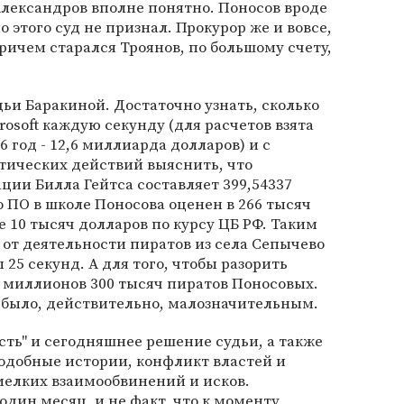
лександров вполне понятно. Поносов вроде
 этого суд не признал. Прокурор же и вовсе,
ричем старался Троянов, по большому счету,
дьи Баракиной. Достаточно узнать, сколько
osoft каждую секунду (для расчетов взята
 год - 12,6 миллиарда долларов) и с
ических действий выяснить, что
ии Билла Гейтса составляет 399,54337
о ПО в школе Поносова оценен в 266 тысяч
 10 тысяч долларов по курсу ЦБ РФ. Таким
 от деятельности пиратов из села Сепычево
25 секунд. А для того, чтобы разорить
5 миллионов 300 тысяч пиратов Поносовых.
ло было, действительно, малозначительным.
сть" и сегодняшнее решение судьи, а также
подобные истории, конфликт властей и
мелких взаимообвинений и исков.
один месяц, и не факт, что к моменту