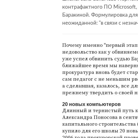
контрафактного ПО Microsoft
Баракиной. Формулировка для
неожиданной: "в связи с незна
Почему именно "первый этап"
недовольство как у обвиняемо
уже успел обвинить судью Ба
ближайшее время мы наверня
прокуратура вновь будет ста
сам педагог с не меньшим рв
а сделавшая, казалось, все д
прежнему твердить о своей н
20 новых компьютеров
Длинный и тернистый путь к
Александра Поносова в сентя
капитального строительства
купило для его школы 20 нов
2006 года прокурорской прове