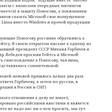
исходным кодом. "Идущие вместе" охотно
 факсы с анонсами очередных митингов
меется) в защиту Поносова, а поклонники
иков сказать Microsoft свое возмущенное
х Linux вместо Windows и прочей продукции
твующие Поносову россияне обратились к
ейтсу. В своем открытом письме к одному из
ывший президент СССР Михаил Горбачев и
р Лебедев просили Гейтса и Microsoft
ть снисхождение к Поносову, чья вина,
редставлялась сомнительной.
t волей-неволей пришлось целых два раза
ответа Горбачеву, а затем по-русски, в
рации в России и СНГ)
акого отношения к делу не имеет,
ировано российскими властями и является
то не надо нас ни о чем просить, мы тут