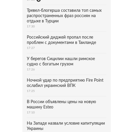
Тревел-блогерша составила топ самых
распространенных фраз россиян на
отдыхе в Турции
17:30
Российский диджей пропал после
проблем с документами в Таиланде
17:27
У берегов Сицилии нашли римское
судно с богатым грузом
17:26
Ночной удар по предприятию Fire Point
ослабил украинский ВПК
17:25
В России объявлены цены на новую
машину Esteo
17:10
На Западе назвали условие капитуляции
Украины