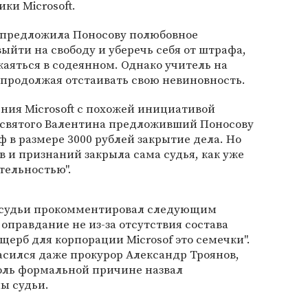
ки Microsoft.
и предложила Поносову полюбовное
выйти на свободу и уберечь себя от штрафа,
каяться в содеянном. Однако учитель на
, продолжая отстаивать свою невиновность.
ния Microsoft с похожей инициативой
ь святого Валентина предложивший Поносову
 в размере 3000 рублей закрытие дела. Но
в и признаний закрыла сама судья, как уже
тельностью".
 судьи прокомментировал следующим
о оправдание не из-за отсутствия состава
щерб для корпорации Microsof это семечки".
асился даже прокурор Александр Троянов,
толь формальной причине назвал
ы судьи.