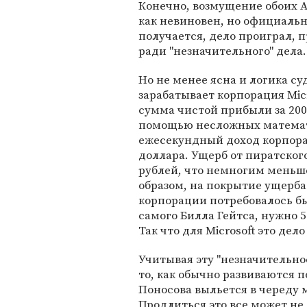
Конечно, возмущение обоих А
как невиновен, но официально
получается, дело проиграл, п
ради "незначительного" дела.
Но не менее ясна и логика су
зарабатывает корпорация Micr
сумма чистой прибыли за 2006
помощью несложных математ
ежесекундный доход корпорац
доллара. Ущерб от пиратског
рублей, что немногим меньше
образом, на покрытие ущерба
корпорации потребовалось бы 
самого Билла Гейтса, нужно 
Так что для Microsoft это де
Учитывая эту "незначительно
то, как обычно развиваются 
Поносова выльется в череду 
Продлиться это все может не 