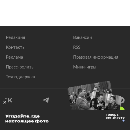
Редакция
Вакансии
Контакты
RSS
Реклама
Правовая информация
Пресс-релизы
Мини-игры
Техподдержка
18
+
Угадайте, где
настоящее фото
© 1999–2026 Все права защищены.
ООО «Лента.Ру»