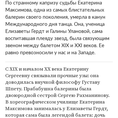
По странному капризу судьбы Екатерина
Максимова, одна из самых блистательных
балерин своего поколения, умерла в канун
Международного дня танца. Она, ученица
Елизаветы Гердт и Галины Улановой, сама
воспитавшая плеяду звезд, была связующим
звеном между балетом XIX и XXI веков. Ее
равно превозносили у нас и на Западе.
С XIX и началом XX века Екатерину
Сергеевну связывали прочные узы: она
доводилась внучкой философу Густаву
Шпету. Прабабушка балерины была
двоюродной сестрой Сергею Рахманинову.
В хореографическом училище Екатерина
Максимова занималась у Елизаветы Гердт,
которая сама была легендой балета: дочь