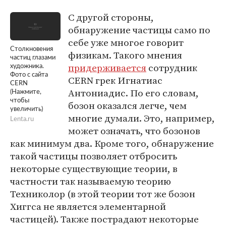
С другой стороны,
обнаружение частицы само по
себе уже многое говорит
Столкновения
физикам. Такого мнения
частиц глазами
придерживается
сотрудник
художника.
Фото с сайта
CERN грек Игнатиас
CERN
Антониадис. По его словам,
(Нажмите,
чтобы
бозон оказался легче, чем
увеличить)
многие думали. Это, например,
Lenta.ru
может означать, что бозонов
как минимум два. Кроме того, обнаружение
такой частицы позволяет отбросить
некоторые существующие теории, в
частности так называемую теорию
Техниколор (в этой теории тот же бозон
Хиггса не является элементарной
частицей). Также пострадают некоторые