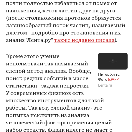
почти полностью избавиться от помех от
наложения джетов частиц друг на друга
(после столкновения протонов образуется
лавинообразный поток частиц, называемый
джетом - подробно про столкновения и их
анализ "Лента.ру"
также недавно писала
).
Кроме этого ученые
использовали так называемый
слепой метод анализа. Вообще,
Питер Хиггс.
поиск редких событий в массе
Фото
(c)AFP
статистики - задача непростая.
Lenta.ru
У современных физиков есть
множество инструментов для такой
работы. Так вот, слепой анализ - это
попытка исключить из анализа
человеческий фактор: применяя целый
набор средств, физик ничего не знает о