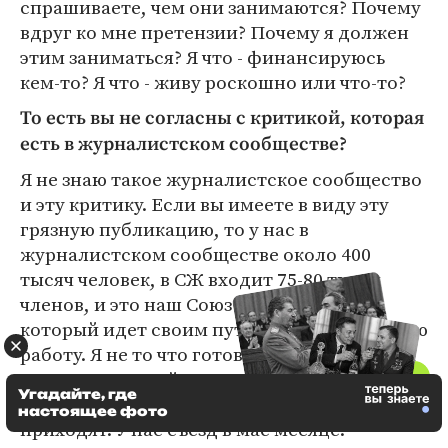
спрашиваете, чем они занимаются? Почему
вдруг ко мне претензии? Почему я должен
этим заниматься? Я что - финансируюсь
кем-то? Я что - живу роскошно или что-то?
То есть вы не согласны с критикой, которая
есть в журналистском сообществе?
Я не знаю такое журналистское сообщество
и эту критику. Если вы имеете в виду эту
грязную публикацию, то у нас в
журналистском сообществе около 400
тысяч человек, в СЖ входит 75-80 тысяч
членов, и это наш Союз журналистов,
который идет своим путем, выполняет свою
работу. Я не то что готов уступить дорогу, а
даже сам могу уйти отсюда - и кто хочет
Угадайте, где
прийти сюда работать, пожалуйста, пусть
настоящее фото
приходят. У нас съезд в мае месяце.