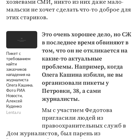
хозяевами СМИ, никто из них даже мало-
мальски не хочет сделать что-то доброе для
этих стариков.
Это очень хорошее дело, но СЖ
в последнее время обвиняют в
том, что он не откликается на
Пикет с
какие-то актуальные
требованием
найти
проблемы. Например, когда
заказчиков
Олега Кашина избили, не вы
нападения на
журналиста
организовали пикеты у
Олега Кашина.
Петровки, 38, а сами
Фото РИА
Новости,
журналисты.
Алексей
Куденко
Мы с участием Федотова
Lenta.ru
пригласили людей из
правоохранительных служб в
Дом журналистов, был парень из