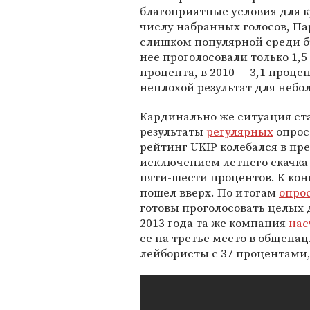
благоприятные условия для к
числу набранных голосов, П
слишком популярной среди бр
нее проголосовали только 1,5
процента, в 2010 — 3,1 проце
неплохой результат для неб
Кардинально же ситуация ста
результаты
регулярных
опросо
рейтинг UKIP колебался в пре
исключением летнего скачка 
пяти-шести процентов. К кон
пошел вверх. По итогам
опро
готовы проголосовать целых 
2013 года та же компания
нас
ее на третье место в общен
лейбористы с 37 процентами,