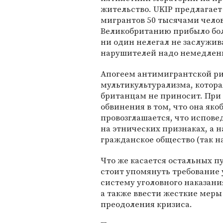
жительство. UKIP предлагает
мигрантов 50 тысячами челове
Великобританию прибыло боле
ни один нелегал не заслужив
нарушителей надо немедленн
Апогеем антимигрантской ри
мультикультурализма, котора
британцам не приносит. При 
обвинения в том, что она як
провозглашается, что испов
на этнических признаках, а н
гражданское общество (так 
Что же касается остальных п
стоит упомянуть требование 
систему уголовного наказани
а также ввести жесткие меры
преодоления кризиса.