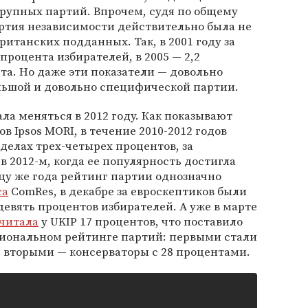
рупных партий. Впрочем, судя по общему
артия независимости действительно была не
итанских подданных. Так, в 2001 году за
 процента избирателей, в 2005 — 2,2
нта. Но даже эти показатели — довольно
ольшой и довольно специфической партии.
ла меняться в 2012 году. Как показывают
в Ipsos MORI, в течение 2010-2012 годов
делах трех-четырех процентов, за
в 2012-м, когда ее популярность достигла
цу же года рейтинг партии однозначно
са
ComRes, в декабре за евроскептиков были
девять процентов избирателей. А уже в марте
читала
у UKIP 17 процентов, что поставило
ациональном рейтинге партий: первыми стали
 вторыми — консерваторы с 28 процентами.