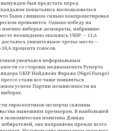
й вынужден был предстать перед
 Скандалом попытались воспользоваться
 что Хьюн слишком сильно компрометировал
треском провалится. Однако победу на
и именно либерал-демократы, набравшие
месте неожиданно оказалась UKIP — 11,6
 досталось унизительное третье место —
10,6 процента голосов.
птиков увенчался неформальным
льности со стороны медиамагната Руперта
лидера UKIP Найджела Фаража (Nigel Farage)
в прессе стали все чаще появляться
ожном успехе Партии независимости на
 выборах.
сти евроскептиков эксперты склонны
ольства нынешним премьером. В наибольшей
ся экономическая политика Дэвида
 избирателей, она направлена прежде всего
итанцев. Недовольство премьером оказалось