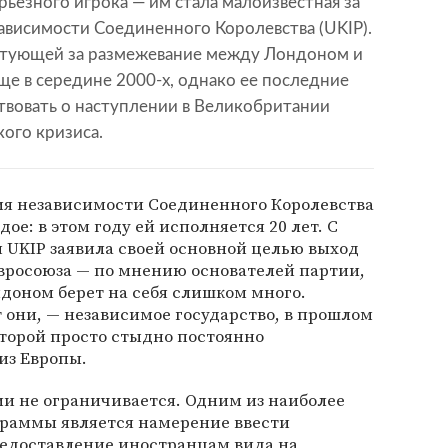
рьезного игрока — им стала малоизвестная за
ависимости Соединенного Королевства (UKIP).
атующей за размежевание между Лондоном и
ще в середине 2000-х, однако ее последние
твовать о наступлении в Великобритании
ого кризиса.
я независимости Соединенного Королевства
ое: в этом году ей исполняется 20 лет. С
 UKIP заявила своей основной целью выход
Евросоюза — по мнению основателей партии,
доном берет на себя слишком много.
они, — независимое государство, в прошлом
торой просто стыдно постоянно
из Европы.
и не ограничивается. Одним из наиболее
граммы является намерение ввести
едоставление иностранцам вида на