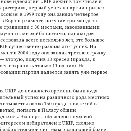
снове идеологии UKIP лежит в том числе и
я риторика, первый успех к партии пришел
осоюзе: в 1999 году она заняла четвертое
 в Европарламент, получив три мандата.
ое сравнение с 36 местами, завоеванными
полученными лейбористами, однако для
ствовала всего несколько лет, это большое
IP существенно развила этот успех. На
мент в 2004 году она заняла третью строчку
 — вторую, получив 13 кресел (правда, к
сь сохранить только 11 из них). На
осовании партия надеется занять уже первое
я UKIP до недавнего времени были куда
сительный успех на различного рода местных
считывается около 150 представителей в
ветах), попасть в Палату общин
 удалось. Эксперты объясняют нулевой
интересом избирателей к UKIP, сколько
 избирательной системы, создающей более