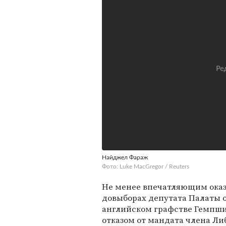
Найджел Фараж
Фото: Luke MacGregor / Reuters
Не менее впечатляющим оказ
довыборах депутата Палаты об
английском графстве Гемпшир
отказом от мандата члена Л