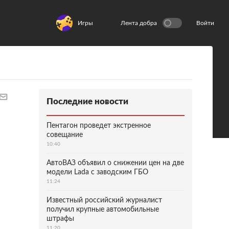
Игры
Лента добра
Войти
Последние новости
Пентагон проведет экстренное
совещание
10:40
АвтоВАЗ объявил о снижении цен на две
модели Lada с заводским ГБО
11:24
Известный российский журналист
получил крупные автомобильные
штрафы
11:20