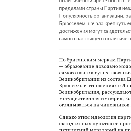
политической арене нового се
пределами страны Партия нез
Популярность организации, р
Брюсселем, начала крепнуть е
достижения могут свидетельс
самого настоящего политическ
По британским меркам Парти
— образование довольно молод
самого начала существования
Великобритании из состава 
Брюссель в отношениях с Лон
Великобритания, рассуждают 
могущественная империя, ко
оглядываться на чиновников 
Однако этим идеология парти
скандальных пунктов ее про
пятилетний мораторий на пр