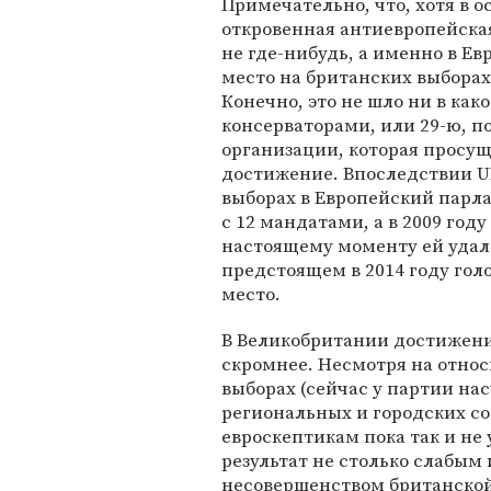
Примечательно, что, хотя в о
откровенная антиевропейска
не где-нибудь, а именно в Евр
место на британских выборах
Конечно, это не шло ни в как
консерваторами, или 29-ю, 
организации, которая просуще
достижение. Впоследствии UK
выборах в Европейский парла
с 12 мандатами, а в 2009 году
настоящему моменту ей удало
предстоящем в 2014 году гол
место.
В Великобритании достижени
скромнее. Несмотря на отно
выборах (сейчас у партии на
региональных и городских со
евроскептикам пока так и не
результат не столько слабым 
несовершенством британской