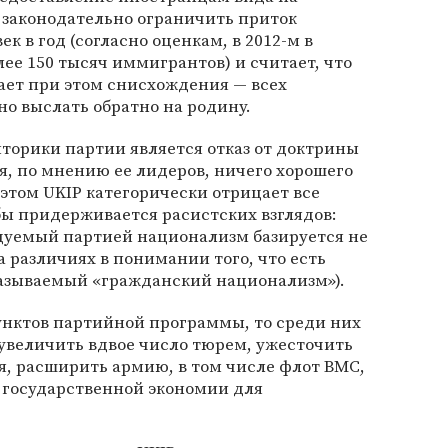
 законодательно ограничить приток
к в год (согласно оценкам, в 2012-м в
е 150 тысяч иммигрантов) и считает, что
ает при этом снисхождения — всех
о выслать обратно на родину.
торики партии является отказ от доктрины
я, по мнению ее лидеров, ничего хорошего
этом UKIP категорически отрицает все
обы придерживается расистских взглядов:
едуемый партией национализм базируется не
а различиях в понимании того, что есть
называемый «гражданский национализм»).
унктов партийной программы, то среди них
увеличить вдвое число тюрем, ужесточить
я, расширить армию, в том числе флот ВМС,
 государственной экономии для