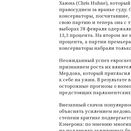
Хьюна (Chris Huhne), которы
правосудием за вранье суду.
консерваторы, посчитавшие,
свою партию и теперь она с 
выборах 28 февраля одержал
13,3 процента. На втором же 
процента, а партии премьера
консерваторы набрали только 
Неожиданный успех евроске
признанием роста их влияте
Мердока, который пригласил 
к себе на ужин. В результате 
осторожные прогнозы о возм
предстоящих парламентских
Внезапный скачок популярно
объяснять усилением недов
степени критике подвергает
Кэмерона: по мнению многих
на поддержку зажиточных бр