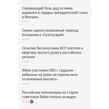
Скрывающий боль дед из мема
вырвался в лидеры президентской гонки
в Венгрии
11:19
Семин оценил возможный переход
Батракова в «Галатасарай»
11:19
Осколки беспилотника ВСУ влетели в
квартиру жилого дома в российском
регионе
11:18
Жене участника СВО с грудным
ребенком на руках не перечисляли
положенные выплаты
11:17
Российская пенсионерка на старом
советском байке попала на видео
11:14