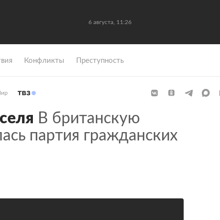
6 августа, 11:26
вия
Конфликты
Преступность
ир
селя
В британскую
лась партия гражданских