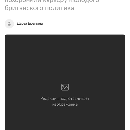
британского политика
Дарья Ерёмина