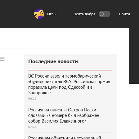
Игры
Лента добра
Войти
Последние новости
ВС России завели термобарический
«будильник» для ВСУ. Российская армия
поразила цели под Одессой и в
Запорожье
06:11
Россиянка описала Остров Пасхи
словами «в номере был изображен
собор Василия Блаженного»
07:31
Россиянам объяснили неочевидный