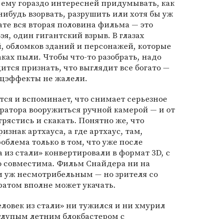
ему гораздо интересней придумывать, как
нибудь взорвать, разрушить или хотя бы уж
тате вся вторая половина фильма — это
я, один гигантский взрыв. В глазах
, обломков зданий и персонажей, которые
аках пыли. Чтобы что-то разобрать, надо
ится признать, что выглядит все богато —
пецэффекты не жалели.
ся и вспоминает, что снимает серьезное
ератора вооружиться ручной камерой — и от
рястись и скакать. Понятно же, что
знак артхауса, а где артхаус, там,
роблема только в том, что уже после
 из стали» конвертировали в формат 3D, с
о совместима. Фильм Снайдера ни на
м уж несмотрибельным — но зрителя со
атом вполне может укачать.
еловек из стали» ни тужился и ни хмурил
я глупым летним блокбастером с