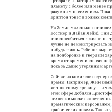
артефакт, за которым охотитс
планету с более или менее 
разумным населением. Пока к
Криптон тонет в волнах ком
На Земле маленького прише
Костнер и Дайан Лэйн). Они 
приспособиться к жизни на ч
лучше не демонстрировать на
нибудь жизнь. Ребенок вырас
на подбородке и твердым хар
время от времени спасая неф
пока за давно утерянным арт
Сейчас из комиксов о суперг
драмы. Например, Железный 
личностному кризису — и чем
этой сфере добился Кристофер
человек в маске с заострен
драматическим персонажем, 
графических новелл. Так вот,