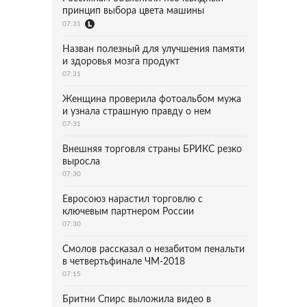
принцип выбора цвета машины
07:31
Назван полезный для улучшения памяти
и здоровья мозга продукт
07:31
Женщина проверила фотоальбом мужа
и узнала страшную правду о нем
07:31
Внешняя торговля страны БРИКС резко
выросла
07:30
Евросоюз нарастил торговлю с
ключевым партнером России
07:30
Смолов рассказал о незабитом пенальти
в четвертьфинале ЧМ-2018
07:15
Бритни Спирс выложила видео в