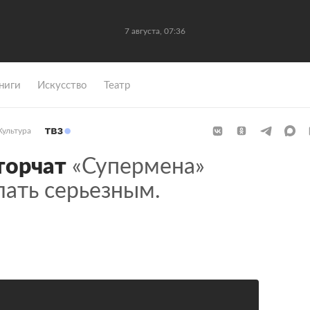
7 августа, 07:36
ниги
Искусство
Театр
Культура
торчат
«Супермена»
лать серьезным.