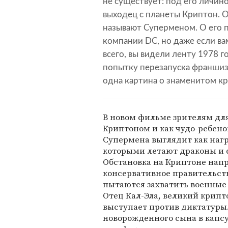
не существует: под его личин
выходец с планеты Криптон. О
называют Суперменом. О его 
компании DC, но даже если ва
всего, вы видели ленту 1978 г
попытку перезапуска франшизы
одна картина о знаменитом кр
В новом фильме зрителям для
Криптоном и как чудо-ребено
Супермена выглядит как на
которыми летают драконы и 
Обстановка на Криптоне нап
консервативное правительст
пытаются захватить военные 
Отец Кал-Эла, великий крипт
выступает против диктатуры.
новорожденного сына в капсу