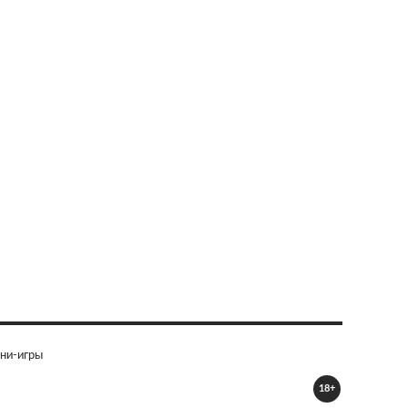
ни-игры
18+