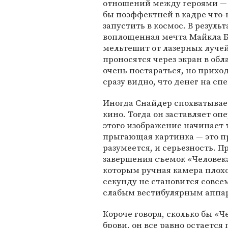
отношений между героями — 
бы поэффектней в кадре что-
запустить в космос. В резуль
воплощенная мечта Майкла Бэ
мельтешит от лазерных лучей
проносятся через экран в обл
очень постараться, но приход
сразу видно, что денег на с
Иногда Снайдер спохватывает
кино. Тогда он заставляет оп
этого изображение начинает т
прыгающая картинка — это при
разумеется, и серьезность. П
завершения съемок «Человека
которым ручная камера плох
секунду не становится совсе
слабым вестибулярным аппар
Короче говоря, сколько бы «Ч
брови, он все равно остаетс