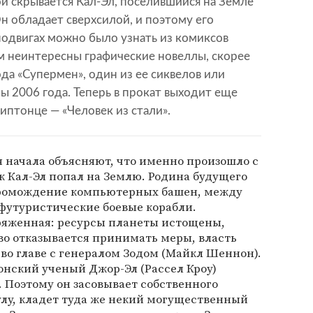
ой скрывается Кал-Эл, поселившийся на Земле
н обладает сверхсилой, и поэтому его
подвигах можно было узнать из комиксов
м неинтересны графические новеллы, скорее
ода «Супермен», один из ее сиквелов или
 2006 года. Теперь в прокат выходит еще
иптонце — «Человек из стали».
 начала объясняют, что именно произошло с
к Кал-Эл попал на Землю. Родина будущего
громождение компьютерных башен, между
футуристические боевые корабли.
ряженная: ресурсы планеты истощены,
во отказывается принимать меры, власть
во главе с генералом Зодом (Майкл Шеннон).
онский ученый Джор-Эл (Рассел Кроу)
 Поэтому он засовывает собственного
лу, кладет туда же некий могущественный