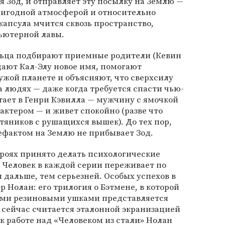
я Зод, и отправляет эту посылку на Землю —
пригодной атмосферой и относительно
апсула мчится сквозь пространство,
пьютерной лавы.
льца подбирают приемные родители (Кевин
дают Кал-Элу новое имя, помогают
ужой планете и объясняют, что сверхсилу
 людях — даже когда требуется спасти чью-
тает в Генри Кэвилла — мужчину с ямочкой
актером — и живет спокойно (разве что
тяников с рушащихся вышек). До тех пор,
ефактом на Землю не прибывает Зод.
ероях принято делать психологические
Человек в каждой серии переживает по
 дальше, тем серьезней. Особых успехов в
 Нолан: его трилогия о Бэтмене, в которой
ными резиновыми ушками представляется
сейчас считается эталонной экранизацией
 к работе над «Человеком из стали» Нолан