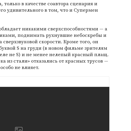
 только в качестве соавтора сценария и
го удивительного в том, что и Супермен
е обладает никакими сверхспособностями — а
виками, поднимать рухнувшие небоскребы и
а сверхзвуковой скорости. Кроме того, он
буквой S на груди (в новом фильме зрителям
деле не S) и не менее нелепый красный плащ.
ка из стали» отказались от красных трусов —
особо не влияет.