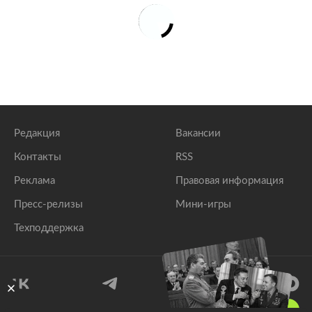
Редакция
Вакансии
Контакты
RSS
Реклама
Правовая информация
Пресс-релизы
Мини-игры
Техподдержка