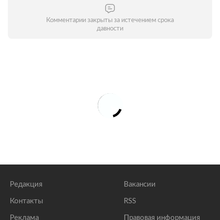
Комментарии закрыты за истечением срока
давности
Редакция
Вакансии
Контакты
RSS
Реклама
Правовая информация