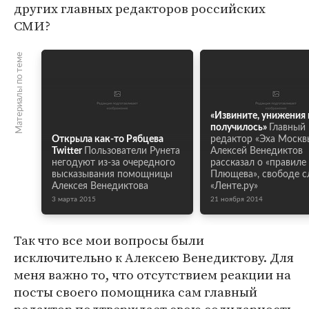
других главных редакторов российских
СМИ?
Материалы по теме
«Извините, унижения 
получилось»
Главный
Открыла как-то Рябцева
редактор «Эха Москв
Twitter
Пользователи Рунета
Алексей Венедиктов
негодуют из-за очередного
рассказал о «правиле
высказывания помощницы
Плющева», свободе с
Алексея Венедиктова
«Ленте.ру»
3 марта 2015
21 ноября 2014
Так что все мои вопросы были
исключительно к Алексею Венедиктову. Для
меня важно то, что отсутствием реакции на
посты своего помощника сам главный