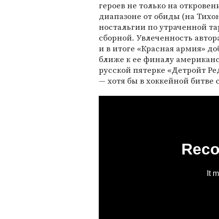
героев не только на открове
диапазоне от обиды (на Тихо
ностальгии по утраченной та
сборной. Увлеченность автор
и в итоге «Красная армия» д
ближе к ее финалу американ
русской пятерке «Детройт Ре
— хотя бы в хоккейной битве