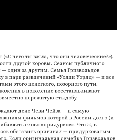
(«С чего ты взяла, что они человеческие?»).
ости другой коровы. Сеансы публичного
— один за другим. Семья Гризвольдов
у в парк развлечений «Уолли Уорлд» — и все
ми этого нелегкого, позорного пути.
околения в поколение восстанавливают
совместно пережитую стыдобу.
ждают дело Чеви Чейза — и самую
азваниям фильмов которой в России долго (и
ибавлять слово «придурков». Что ж, в
лось обставить оригинал — придурковатым
го. Если оригинальная семейка Гризвольдов