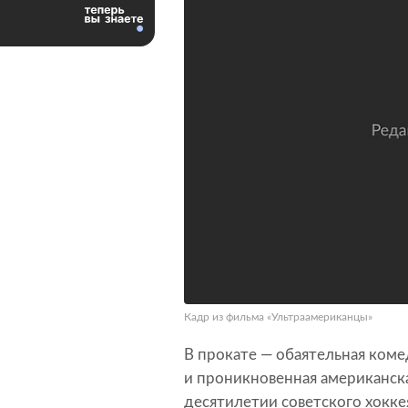
Кадр из фильма «Ультраамериканцы»
В прокате — обаятельная коме
и проникновенная американск
десятилетии советского хокке