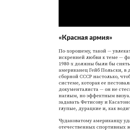
«Красная армия»
По-хорошему, такой — увлек
искренней любви к теме — фи
1980-х должны были бы снять 
американец Гейб Польски, в
сборной СССР настолько, что
системе, которая ее пестовал
документалиста — он не стес
наглым, но эффектным визуа
задавать Фетисову и Касатон
глупые, дурацкие и, как води
Чудаковатому американцу уда
отечественных спортивных ж