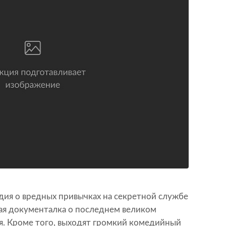
дия о вредных привычках на секретной службе
ая документалка о последнем великом
я. Кроме того, выходят громкий комедийный