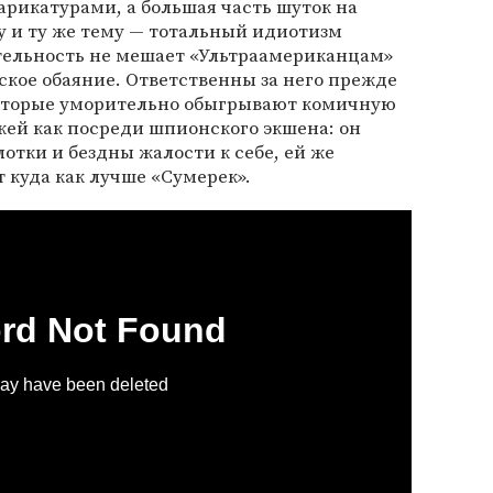
арикатурами, а большая часть шуток на
у и ту же тему — тотальный идиотизм
ательность не мешает «Ультраамериканцам»
ское обаяние. Ответственны за него прежде
 которые уморительно обыгрывают комичную
ей как посреди шпионского экшена: он
лотки и бездны жалости к себе, ей же
 куда как лучше «Сумерек».