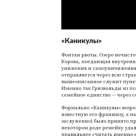
«Каникулы»
Фонтан рвоты. Озеро нечистот 
Корова, поедающая внутренн
унижения и самоуничижения 
отправляется через всю стран
вышеописанное служит пункта
Именно так Гризвольды из п
семейное единство — через 
Формально «Каникулы» возро
известную его франшизу, к н
заслуженно) было принято пр
некотором роде ремейку уда
правильнее считать именно е