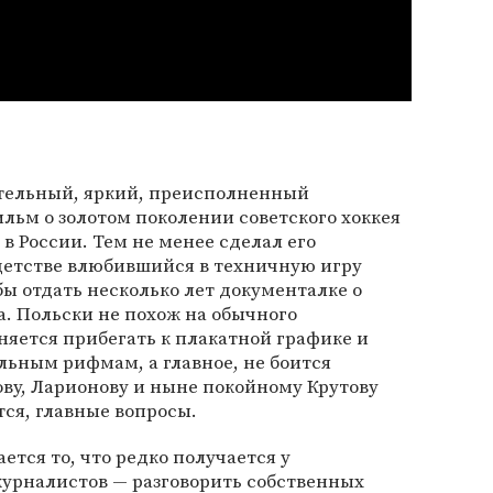
ательный, яркий, преисполненный
льм о золотом поколении советского хоккея
в России. Тем не менее сделал его
 детстве влюбившийся в техничную игру
бы отдать несколько лет документалке о
а. Польски не похож на обычного
няется прибегать к плакатной графике и
льным рифмам, а главное, не боится
ову, Ларионову и ныне покойному Крутову
тся, главные вопросы.
ется то, что редко получается у
урналистов — разговорить собственных