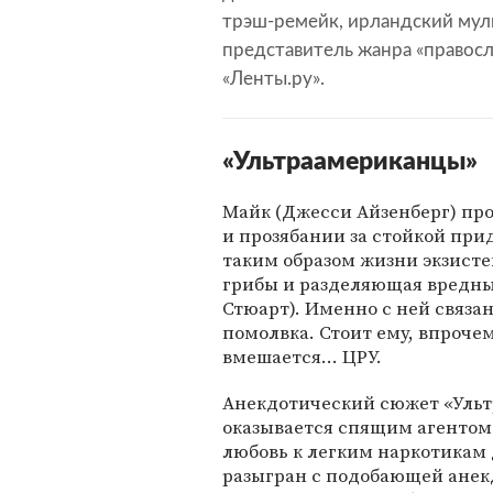
трэш-ремейк, ирландский муль
представитель жанра «правосл
«Ленты.ру».
«Ультраамериканцы»
Майк (Джесси Айзенберг) про
и прозябании за стойкой пр
таким образом жизни экзисте
грибы и разделяющая вредны
Стюарт). Именно с ней связ
помолвка. Стоит ему, впрочем
вмешается... ЦРУ.
Анекдотический сюжет «Ульт
оказывается спящим агентом
любовь к легким наркотикам
разыгран с подобающей анекд