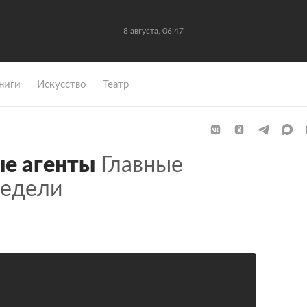
8 августа, 06:47
ниги
Искусство
Театр
ые агенты
Главные
недели