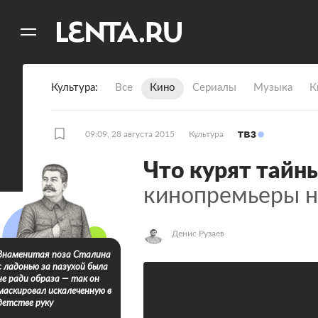
11
A
Культура
Все
Кино
Сериалы
Музыка
К
09:09, 28 августа 2015
Культура
Что курят тайн
кинопремьеры 
Денис Рузаев
Знаменитая поза Сталина
с ладонью за пазухой была
не ради образа — так он
маскировал искалеченную в
детстве руку