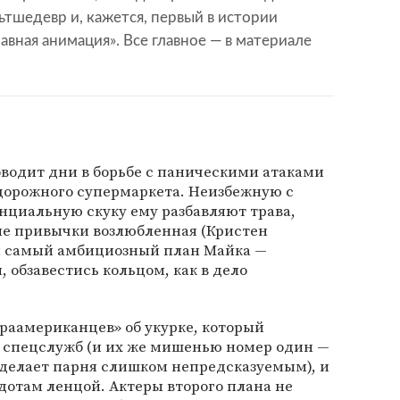
тшедевр и, кажется, первый в истории
авная анимация». Все главное — в материале
водит дни в борьбе с паническими атаками
идорожного супермаркета. Неизбежную с
нциальную скуку ему разбавляют трава,
е привычки возлюбленная (Кристен
ан самый амбициозный план Майка —
, обзавестись кольцом, как в дело
раамериканцев» об укурке, который
 спецслужб (и их же мишенью номер один —
 делает парня слишком непредсказуемым), и
отам ленцой. Актеры второго плана не