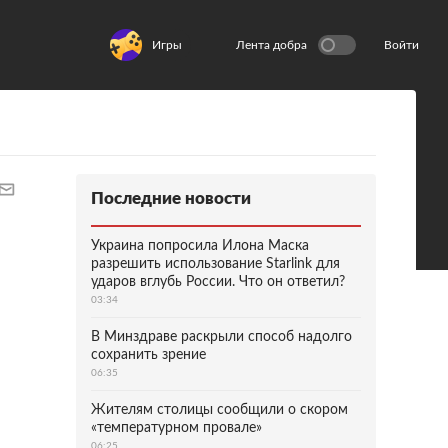
Игры
Лента добра
Войти
Последние новости
Украина попросила Илона Маска
разрешить использование Starlink для
ударов вглубь России. Что он ответил?
03:34
В Минздраве раскрыли способ надолго
сохранить зрение
06:35
Жителям столицы сообщили о скором
«температурном провале»
06:25