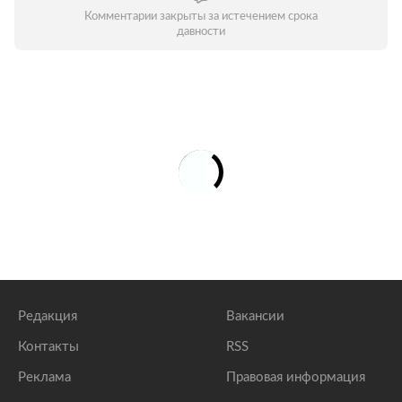
Комментарии закрыты за истечением срока
давности
Редакция
Вакансии
Контакты
RSS
Реклама
Правовая информация