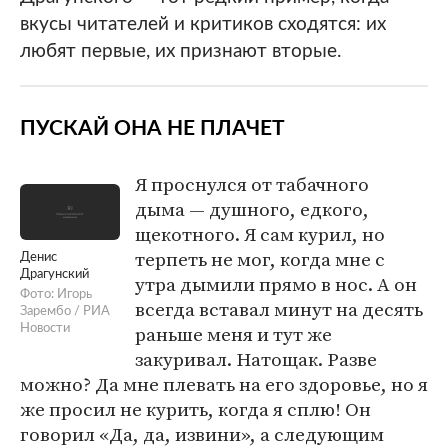
вкусы читателей и критиков сходятся: их
любят первые, их признают вторые.
ПУСКАЙ ОНА НЕ ПЛАЧЕТ
Я проснулся от табачного
дыма — душного, едкого,
щекотного. Я сам курил, но
терпеть не мог, когда мне с
Денис
Драгунский
утра дымили прямо в нос. А он
Фото: Игорь
всегда вставал минут на десять
Зарембо / РИА
раньше меня и тут же
Новости
закуривал. Натощак. Разве
можно? Да мне плевать на его здоровье, но я
же просил не курить, когда я сплю! Он
говорил «Да, да, извини», а следующим