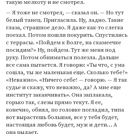
такую мелкоту и не смотрел.
— Я тоже не смотрел, — сказал он. — Но тут
белый танец. Пригласила. Ну, ладно. Такие
глаза, страшное дело. Я даже как-то слегка
поехал. Потом пошли покурить. Спустились
с террасы. «Пойдем к Волге, на скамеечке
посидим?» Ну, пойдем. Тут же меня под
руку. Потом обниматься полезла. Дальше
все сама пытается. Я говорю: «Ты что, с ума
сошла, ты же маленькая еще. Сколько тебе?»
«Неважно». «Ничего себе! — говорю. — Я так
судье и скажу, что неважно, да? А мне еще
институт заканчивать». Она заплакала,
горько так, слезы прямо текут. Я ее,
конечно, обнял, по головке погладил, типа
вот вырастешь большая, все у тебя будет,
настоящая любовь будет, муж и дети… А
она рыдает.