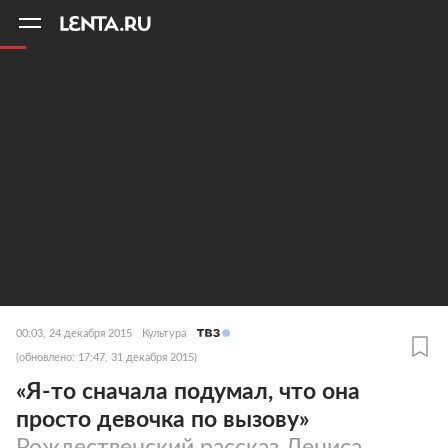
11
A
00:03, 24 декабря 2015
Культура
(обновлено: 17:47, 31 декабря 2015)
«Я-то сначала подумал, что она
просто девочка по вызову»
Рождественский рассказ Дениса