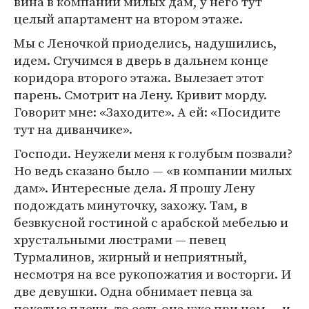
вина в компании милых дам, у него тут
целый апартамент на втором этаже.
Мы с Леночкой приоделись, надушились,
идем. Стучимся в дверь в дальнем конце
коридора второго этажа. Вылезает этот
парень. Смотрит на Лену. Кривит морду.
Говорит мне: «Заходите». А ей: «Посидите
тут на диванчике».
Господи. Неужели меня к голубым позвали?
Но ведь сказано было — «в компании милых
дам». Интересные дела. Я прошу Лену
подождать минуточку, захожу. Там, в
безвкусной гостиной с арабской мебелью и
хрустальными люстрами — певец
Турмалинов, жирный и неприятный,
несмотря на все рукопожатия и восторги. И
две девушки. Одна обнимает певца за
покатые плечи, то есть она уже при нем — и