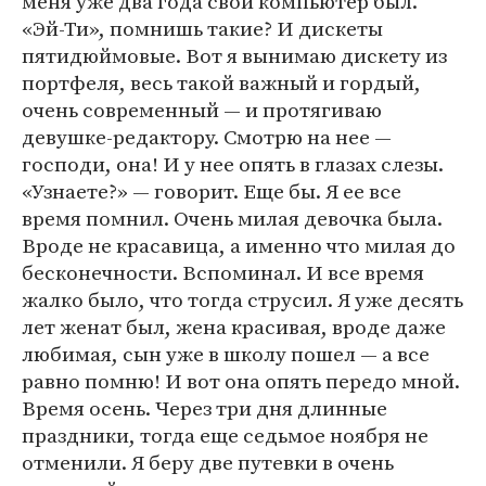
меня уже два года свой компьютер был.
«Эй-Ти», помнишь такие? И дискеты
пятидюймовые. Вот я вынимаю дискету из
портфеля, весь такой важный и гордый,
очень современный — и протягиваю
девушке-редактору. Смотрю на нее —
господи, она! И у нее опять в глазах слезы.
«Узнаете?» — говорит. Еще бы. Я ее все
время помнил. Очень милая девочка была.
Вроде не красавица, а именно что милая до
бесконечности. Вспоминал. И все время
жалко было, что тогда струсил. Я уже десять
лет женат был, жена красивая, вроде даже
любимая, сын уже в школу пошел — а все
равно помню! И вот она опять передо мной.
Время осень. Через три дня длинные
праздники, тогда еще седьмое ноября не
отменили. Я беру две путевки в очень